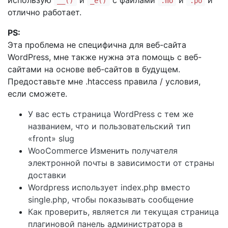
использую
и
с файлами
и
и
__()
_e()
.mo
.po
отлично работает.
PS:
Эта проблема не специфична для веб-сайта
WordPress, мне также нужна эта помощь с веб-
сайтами на основе веб-сайтов в будущем.
Предоставьте мне .htaccess правила / условия,
если сможете.
У вас есть страница WordPress с тем же
названием, что и пользовательский тип
«front» slug
WooCommerce Изменить получателя
электронной почты в зависимости от страны
доставки
Wordpress использует index.php вместо
single.php, чтобы показывать сообщение
Как проверить, является ли текущая страница
плагиновой панель администратора в