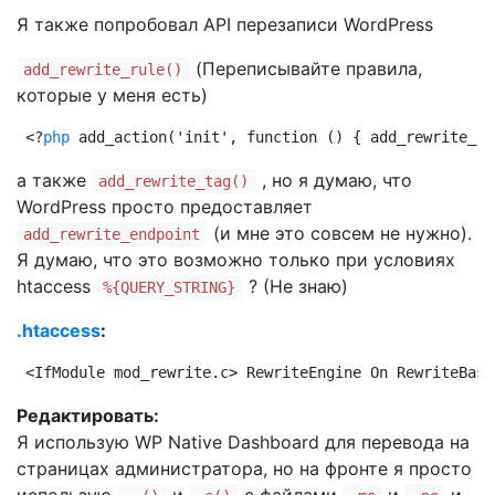
Я также попробовал API перезаписи WordPress
(Переписывайте правила,
add_rewrite_rule()
которые у меня есть)
<?
php
 add_action('init', function () { add_rewrite_ru
а также
, но я думаю, что
add_rewrite_tag()
WordPress просто предоставляет
(и мне это совсем не нужно).
add_rewrite_endpoint
Я думаю, что это возможно только при условиях
htaccess
? (Не знаю)
%{QUERY_STRING}
.htaccess
:
<IfModule mod_rewrite.c> RewriteEngine On RewriteBase
Редактировать:
Я использую WP Native Dashboard для перевода на
страницах администратора, но на фронте я просто