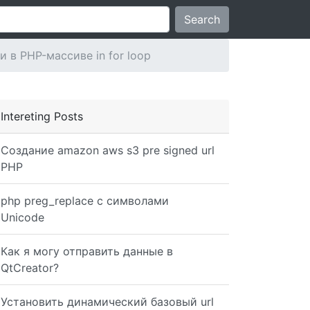
Search
в PHP-массиве in for loop
Intereting Posts
Создание amazon aws s3 pre signed url
PHP
php preg_replace с символами
Unicode
$sql="SELECT * from billing_pdf_archive where sequence =
Как я могу отправить данные в
QtCreator?
Установить динамический базовый url