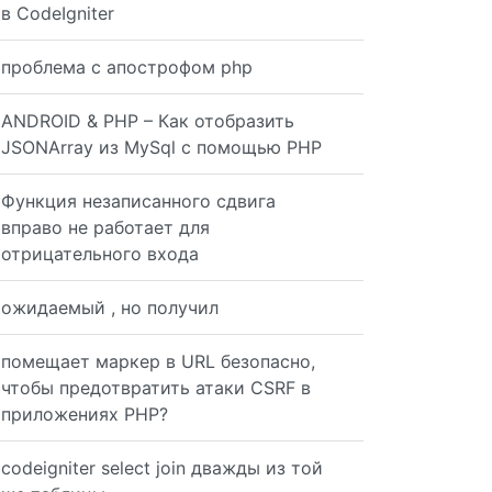
в CodeIgniter
проблема с апострофом php
ANDROID & PHP – Как отобразить
JSONArray из MySql с помощью PHP
Функция незаписанного сдвига
вправо не работает для
отрицательного входа
ожидаемый , но получил
помещает маркер в URL безопасно,
чтобы предотвратить атаки CSRF в
f emails address in an array $emailsListData[] = $contac
приложениях PHP?
codeigniter select join дважды из той