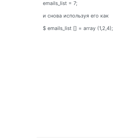
emails_list = 7;
и снова используя его как
$ emails_list [] = array (1,2,4);