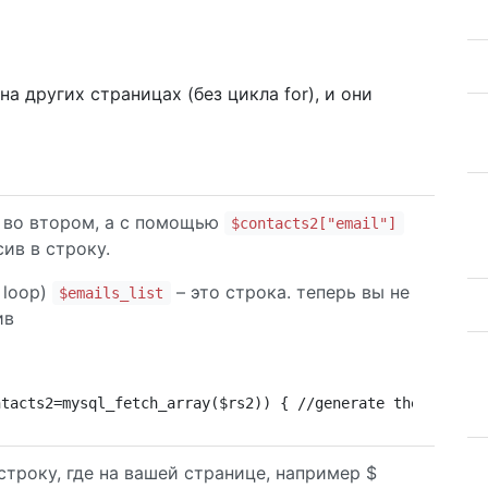
а других страницах (без цикла for), и они
во втором, а с помощью
$contacts2["email"]
ив в строку.
 loop)
– это строка. теперь вы не
$emails_list
ив
ntacts2=mysql_fetch_array($rs2)) { //generate the list o
 строку, где на вашей странице, например $