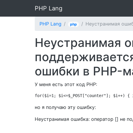
PHP Lang
PHP Lang
Неустранимая ошибк
php
Неустранимая о
поддерживается
ошибки в PHP-ма
У меня есть этот код PHP:
for($i=1; $i<=$_POST["counter"]; $i++) { 
но я получаю эту ошибку:
Неустранимая ошибка: оператор [] не п