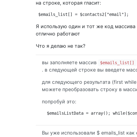
на строке, которая гласит:
$emails_list[] = $contacts2["email"];
Я использую один и тот же код массива н
отлично работают
Что я делаю не так?
вы заполняете массив
$emails_list[]
. в следующей строке вы введете масс
для следующего результата (first while
можете преобразовать строку в масс
попробуй это:
 $emailsListData = array(); while($co
Вы уже использовали $ emails_list как