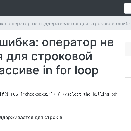
а: оператор не поддерживается для строковой ошибки 
шибка: оператор не
 для строковой
ссиве in for loop
if($_POST["checkbox$i"]) { //select the billing_pdf row 
оддерживается для строк в