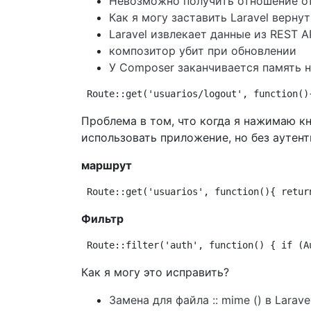
Невозможно получить отношение от 
Как я могу заставить Laravel верн
Laravel извлекает данные из REST A
композитор убит при обновлении
У Composer заканчивается память 
Route::get('usuarios/logout', function()
Проблема в том, что когда я нажимаю кн
использовать приложение, но без аутен
маршрут
Route::get('usuarios', function(){ retur
Фильтр
Route::filter('auth', function() { if (A
Как я могу это исправить?
Замена для файла :: mime () в Lara