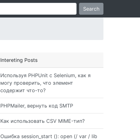
Search
Intereting Posts
Используя PHPUnit с Selenium, как я
могу проверить, что элемент
содержит что-то?
PHPMailer, вернуть код SMTP
); $validator = Validator::make(Input::all(), $rules); /
Как использовать CSV MIME-тип?
Ошибка session_start (): open (/ var / lib