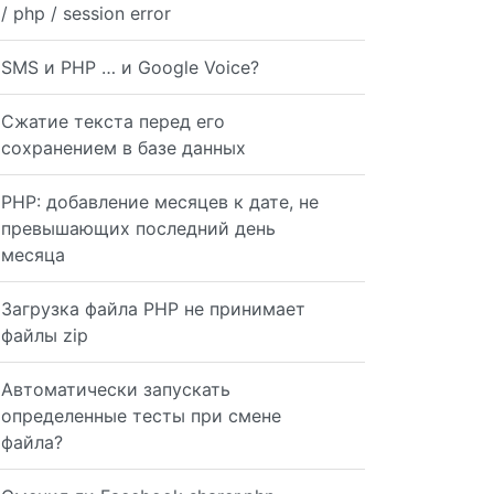
/ php / session error
SMS и PHP … и Google Voice?
Сжатие текста перед его
сохранением в базе данных
in page })->before('auth');
 из 
Route::get('usuarios/logo
PHP: добавление месяцев к дате, не
превышающих последний день
месяца
usuarios/view', function(){ $usuarios = Usuario::paginat
Загрузка файла PHP не принимает
файлы zip
Автоматически запускать
n page }); Route::filter('guest', function() { if (Auth:
определенные тесты при смене
файла?