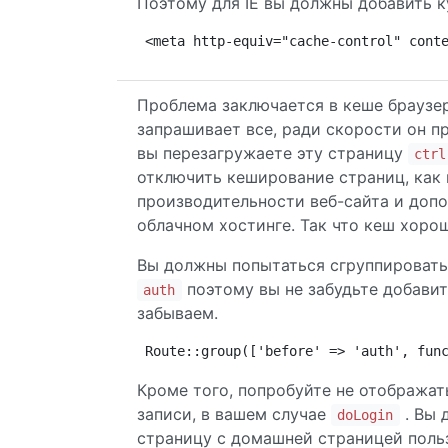
Поэтому для IE вы должны добавить ку
<meta http-equiv="cache-control" cont
Проблема заключается в кеше браузер
запрашивает все, ради скорости он п
вы перезагружаете эту страницу
ctrl
отключить кеширование страниц, как 
производительности веб-сайта и допо
облачном хостинге. Так что кеш хорош
Вы должны попытаться сгруппировать
поэтому вы не забудьте добавит
auth
забываем.
Route::group(['before' => 'auth', fun
Кроме того, попробуйте не отображат
записи, в вашем случае
. Вы 
doLogin
страницу с домашней страницей поль