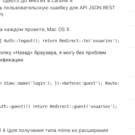
одного до многих в Laravel 4
уть пользовательскую ошибку для API JSON REST
PI
на каждом проекте, Mac OS X
{ Auth::logout(); return Redirect::to('usuarios'); //log
опку «Назад» браузера, я могу без проблем
тификации.
n View::make('login'); })->before('guest'); Route::get('
uth::guest()) return Redirect::guest('usuarios'); //logi
vel 4 (для получения типа mime из расширения