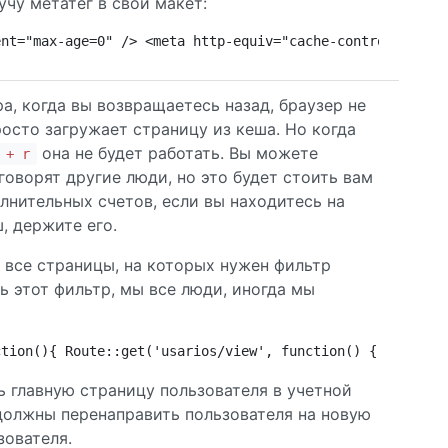
чу метатег в свой макет:
ent="max-age=0" /> <meta http-equiv="cache-control" cont
а, когда вы возвращаетесь назад, браузер не
росто загружает страницу из кеша. Но когда
она не будет работать. Вы можете
 + r
говорят другие люди, но это будет стоить вам
лнительных счетов, если вы находитесь на
, держите его.
 все страницы, на которых нужен фильтр
ь этот фильтр, мы все люди, иногда мы
ction(){ Route::get('usarios/view', function() { ... });
ь главную страницу пользователя в учетной
должны перенаправить пользователя на новую
зователя.