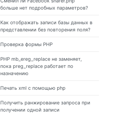
Сменил ли Facebook sharer.php
больше нет подробных параметров?
Как отображать записи базы данных в
представлении без повторения поля?
Проверка формы PHP
PHP mb_ereg_replace не заменяет,
пока preg_replace работает по
назначению
Печать xml с помощью php
no-store, max-age=0, must-revalidate'); $response->heade
Получить ранжирование запроса при
получении одной записи