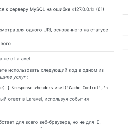
к серверу MySQL на ошибке «127.0.0.1» (61)
смотра для одного URI, основанного на статусе
ивого
а не с Laravel.
ете использовать следующий код в одном из
щике услуг
:
se) { $response->headers->set('Cache-Control','nocache, 
 ответ в Laravel, используя события
тает для всего веб-браузера, но не для IE.