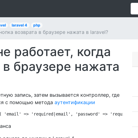
avel
laravel 4
php
опка возврата в браузере нажата в laravel?
е работает, когда
 в браузере нажата
етную запись, затем вызывается контроллер, где
тся с помощью метода
аутентификации
( 'email' => 'required|email', 'password' => 'required' 
еанса