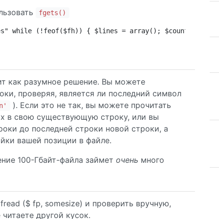
ользовать
fgets()
es" while (!feof($fh)) { $lines = array(); $count = 0; w
ит как разумное решение. Вы можете
оки, проверяя, является ли последний символ
). Если это не так, вы можете прочитать
n'
их в свою существующую строку, или вы
оки до последней строки новой строки, а
йки вашей позиции в файле.
тение 100-Гбайт-файла займет
очень
много
read ($ fp, somesize) и проверить вручную,
 читаете другой кусок.