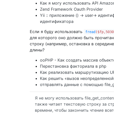
Как я могу использовать API Amazo
Zend Framework Oauth Provider
Yii :: приложение () -> user-> иде
идентификатора
Если я буду использовать
fread
($fp,5030
для которого оно должно быть прочитано
строку (например, остановка в середине
длины?
ooPHP - Как создать массив объект
Перестановка факториала в php
Как реализовать маршрутизацию UR
Как решить «вызов неопределенной 
отправлять данные с помощью file_g
Я не могу использовать file_get_conten
также читает текстовую строку за ст
времени, чтобы закончить чтение всег