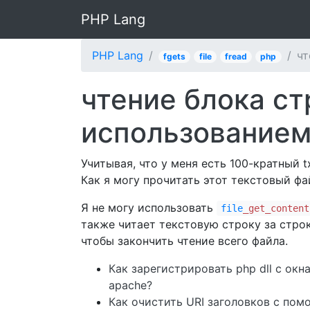
PHP Lang
PHP Lang
чт
fgets
file
fread
php
чтение блока ст
использованием
Учитывая, что у меня есть 100-кратный 
Как я могу прочитать этот текстовый ф
Я не могу использовать
file
_get_content
также читает текстовую строку за строк
чтобы закончить чтение всего файла.
Как зарегистрировать php dll с окн
apache?
Как очистить URI заголовков с по