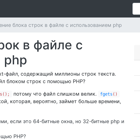
ение блока строк в файле с использованием php
рок в файле с
 php
txt-файл, содержащий миллионы строк текста.
айл блоком строк с помощью PHP?
потому что файл слишком велик.
s();
fgets
()
ой, которая, вероятно, займет больше времени,
ами, если это 64-битные окна, но 32-битные php и
мощью PHP?