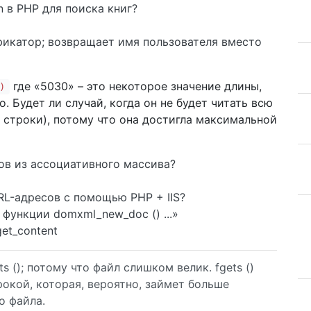
n в PHP для поиска книг?
нтификатор; возвращает имя пользователя вместо
где «5030» – это некоторое значение длины,
)
. Будет ли случай, когда он не будет читать всю
 строки), потому что она достигла максимальной
ов из ассоциативного массива?
L-адресов с помощью PHP + IIS?
функции domxml_new_doc () ...»
et_content
ts (); потому что файл слишком велик. fgets ()
рокой, которая, вероятно, займет больше
о файла.