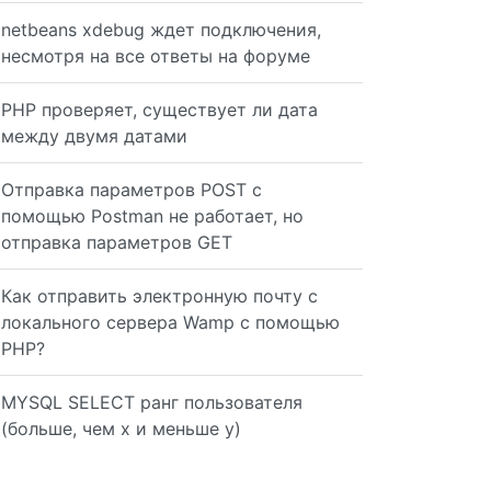
netbeans xdebug ждет подключения,
несмотря на все ответы на форуме
hile (!feof($fh) && (++$count <= $blocksize)) { $lines[]
PHP проверяет, существует ли дата
между двумя датами
Отправка параметров POST с
помощью Postman не работает, но
отправка параметров GET
Как отправить электронную почту с
локального сервера Wamp с помощью
PHP?
MYSQL SELECT ранг пользователя
(больше, чем x и меньше y)