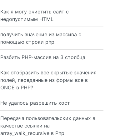
class, 1); } add_filter('wp_nav_menu','add_menuclass');
Как я могу очистить сайт с
недопустимым HTML
_wrap' => '%3$s', 'depth' => 0, ); echo strip_tags(wp_na
получить значение из массива с
помощью строки php
tem</a> </div>
Разбить PHP-массив на 3 столбца
Как отобразить все скрытые значения
полей, переданные из формы все в
ONCE в PHP?
-item" href="#">Second item</a> </div>
Не удалось разрешить хост
Передача пользовательских данных в
качестве ссылки на
array_walk_recursive в Php