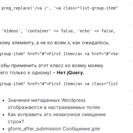
 preg_replace('/<a /', '<a class="list-group-item"', $ul
 'Videos', 'container' => false, 'echo' => false, 'items
ому элементу, а не ко всем s, как ожидалось.
group-item" href="#">First item</a> <a href="#">Second i
тобы применить этот класс ко всему моему
 его только к одному) –
Нет jQuery.
group-item" href="#">First item</a> <a class="list-group
Значения метаданных Wordpress
отображаются в настраиваемых полях
Как исправить это незаконное смещение
строк?
gform_after_submission Сообщение для