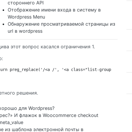
стороннего API
Отображение имени входа в систему в
Wordpress Menu
Обнаружение просматриваемой страницы из
url в wordpress
ва этот вопрос касался ограничения 1.
p:
turn preg_replace('/<a /', '<a class="list-group-item"',
етного решения.
хорошо для Wordpress?
дрес?» И флажок в Woocommerce checkout
meta_value
зе из шаблона электронной почты в