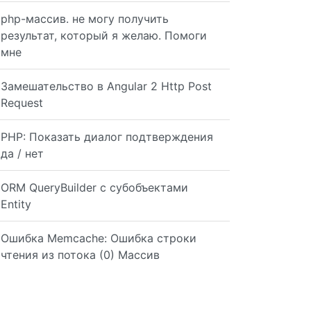
php-массив. не могу получить
результат, который я желаю. Помоги
мне
Замешательство в Angular 2 Http Post
Request
PHP: Показать диалог подтверждения
да / нет
 $ulclass); } add_filter('wp_nav_menu','add_menuclass');
ORM QueryBuilder с субобъектами
Entity
Ошибка Memcache: Ошибка строки
чтения из потока (0) Массив