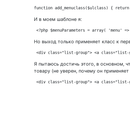
function add_menuclass($ulclass) { return
И в моем шаблоне я:
<?php $menuParameters = array( 'menu' =>
Но выход только применяет класс к перв
<div class="list-group"> <a class="list-
Я пытаюсь достичь этого, в основном, ч
товару (не уверен, почему он применяет
<div class="list-group"> <a class="list-