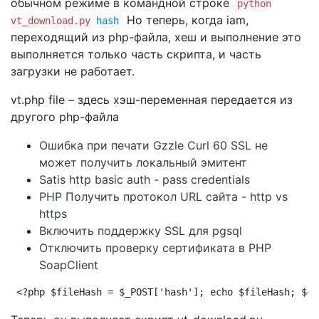
обычном режиме в командной строке
python
Но теперь, когда iam,
vt_download.py
hash
переходящий из php-файла, хеш и выполнение это
выполняется только часть скрипта, и часть
загрузки не работает.
vt.php file – здесь хэш-переменная передается из
другого php-файла
Ошибка при печати Gzzle Curl 60 SSL не
может получить локальный эмитент
Satis http basic auth - pass credentials
PHP Получить протокол URL сайта - http vs
https
Включить поддержку SSL для pgsql
Отключить проверку сертификата в PHP
SoapClient
<?php $fileHash = $_POST['hash']; echo $fileHash; $co