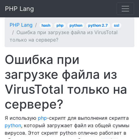
PHP Lang
PHP Lang
hash
php
python
python 2.7
ssl
Ошибка при загрузке файла из VirusTotal
только на сервере?
Ошибка при
загрузке файла из
VirusTotal только на
сервере?
Я использую
php
-скрипт для выполнения скрипта
python
, который загружает файл из общей суммы
вирусов. Этот скрипт python отлично работает в