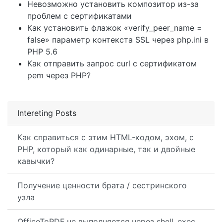
Невозможно установить композитор из-за
проблем с сертификатами
Как установить флажок «verify_peer_name =
false» параметр контекста SSL через php.ini в
PHP 5.6
Как отправить запрос curl с сертификатом
pem через PHP?
Intereting Posts
Как справиться с этим HTML-кодом, эхом, с
PHP, который как одинарные, так и двойные
кавычки?
Получение ценности брата / сестринского
узла
OfficeToPDF не выполняется через shell_exec