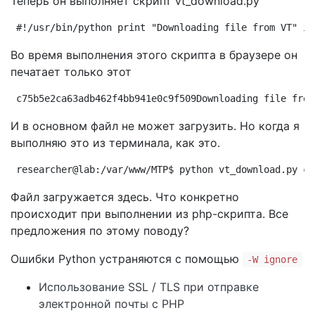
Теперь он выполняет скрипт vt_download.py
#!/usr/bin/python print "Downloading file from VT" im
Во время выполнения этого скрипта в браузере он
печатает только этот
c75b5e2ca63adb462f4bb941e0c9f509Downloading file from
И в основном файл не может загрузить. Но когда я
выполняю это из терминала, как это.
researcher@lab:/var/www/MTP$ python vt_download.py c7
Файл загружается здесь. Что конкретно
происходит при выполнении из php-скрипта. Все
предложения по этому поводу?
Ошибки Python устраняются с помощью
-W ignore
Использование SSL / TLS при отправке
электронной почты с PHP