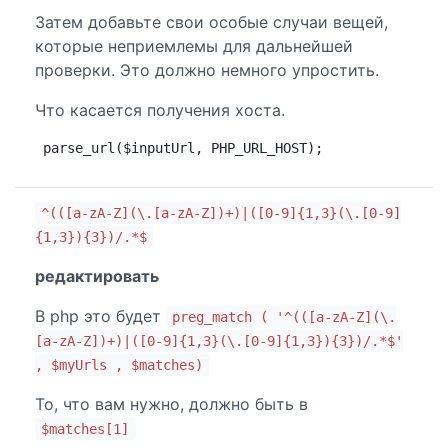
Затем добавьте свои особые случаи вещей,
которые неприемлемы для дальнейшей
проверки. Это должно немного упростить.
Что касается получения хоста.
parse_url($inputUrl, PHP_URL_HOST);
^(([a-zA-Z](\.[a-zA-Z])+)|([0-9]{1,3}(\.[0-9]
{1,3}){3})/.*$
редактировать
В php это будет
preg_match ( '^(([a-zA-Z](\.
[a-zA-Z])+)|([0-9]{1,3}(\.[0-9]{1,3}){3})/.*$'
, $myUrls , $matches)
То, что вам нужно, должно быть в
$matches[1]