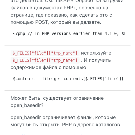
это делается. См. Также « Обработка загрузки
файлов в документах PHP», особенно на
странице, где показано, как сделать это с
помощью POST, который вы делаете.
<?php // In PHP versions earlier than 4.1.0, $HTTP
используйте
$_FILES["file"]["tmp_name"]
. И получить
$_FILES["file"]["tmp_name"]
содержимое файла с помощью
$contents = file_get_contents($_FILES['file']['tmp
Может быть, существует ограничение
open_basedir?
open_basedir ограничивает файлы, которые
могут быть открыты PHP в дереве каталогов.