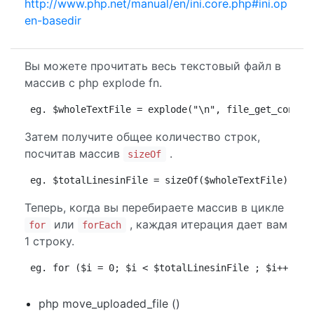
http://www.php.net/manual/en/ini.core.php#ini.op
en-basedir
Вы можете прочитать весь текстовый файл в
массив с php explode fn.
eg. $wholeTextFile = explode("\n", file_get_conten
Затем получите общее количество строк,
посчитав массив
.
sizeOf
eg. $totalLinesinFile = sizeOf($wholeTextFile);
Теперь, когда вы перебираете массив в цикле
или
, каждая итерация дает вам
for
forEach
1 строку.
eg. for ($i = 0; $i < $totalLinesinFile ; $i++) { 
php move_uploaded_file ()