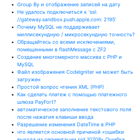
Group By и отображение записей на дату
Не удалось подключиться к 'ssl:
//gateway.sandbox.push.apple.com: 2195'
Почему MySQL не поддерживает
миллисекундную / микросекундную точность?
Обращайтесь со всеми исключениями,
помещенными в flashMessage с ZF2
Создание многомерного массива с PHP и
MySQL
Файл изображения CodeIgniter не может быть
загружен
Простой вопрос чтения XML (PHP)
Как сделать платеж с помощью платежного
шлюза PayFort?
автоматическое заполнение текстового поля
после нажатия клавиши ввода
Разрешение изменения DateTime в PHP
что является основной причиной «ошибки
выхода из сегментации pid 10708« Ошибка