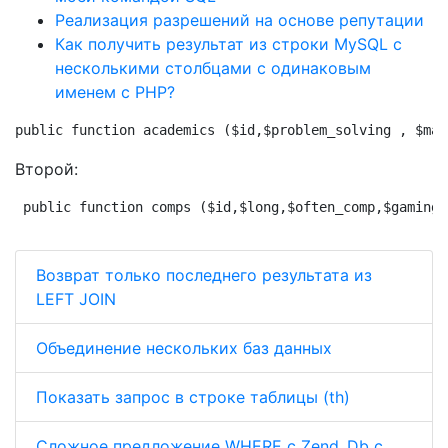
Реализация разрешений на основе репутации
Как получить результат из строки MySQL с
несколькими столбцами с одинаковым
именем с PHP?
public function academics ($id,$problem_solving , $mat
Второй:
public function comps ($id,$long,$often_comp,$gaming,
Возврат только последнего результата из
LEFT JOIN
Объединение нескольких баз данных
Показать запрос в строке таблицы (th)
Сложное предложение WHERE с Zend_Db с