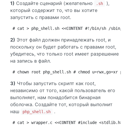
1)
Создайте сценарий (желательно
),
.sh
который содержит то, что вы хотите
запустить с правами root.
# cat > php_shell.sh <<CONTENT #!/bin/sh /sbin/ser
2)
Этот файл должен принадлежать root, и
поскольку он будет работать с правами root,
убедитесь, что только root имеет разрешение
на запись в файл.
# chown root php_shell.sh # chmod u=rwx,go=xr php_
3)
Чтобы запустить скрипт как root,
независимо от того, какой пользователь его
выполняет, нам понадобится бинарная
оболочка. Создайте тот, который выполнит
наш
.
php_shell.sh
# cat > wrapper.c <<CONTENT #include <stdlib.h> #i