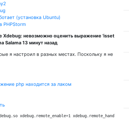
ny2
bug
ботает (установка Ubuntu)
 в PHPStorm
е Xdebug: невозможно оценить выражение 'isset
ama Salama 13 минут назад
рые я настроил в разных местах. Поскольку я не
ожение php находится за лаком
ть
debug.so xdebug.remote_enable=1 xdebug.remote_handler=db