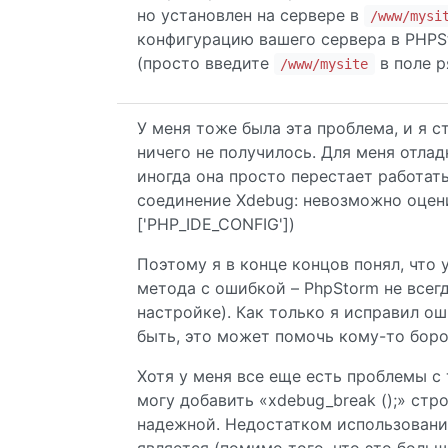
но установлен на сервере в
/www/mysi
конфигурацию вашего сервера в PHPSt
(просто введите
в поле 
/www/mysite
У меня тоже была эта проблема, и я с
ничего не получилось. Для меня отла
иногда она просто перестает работат
соединение Xdebug: невозможно оцени
['PHP_IDE_CONFIG'])
Поэтому я в конце концов понял, что
метода с ошибкой – PhpStorm не всегд
настройке). Как только я исправил ош
быть, это может помочь кому-то боро
Хотя у меня все еще есть проблемы с
могу добавить «xdebug_break ();» стр
надежной. Недостатком использовани
является (помимо того, что это больш