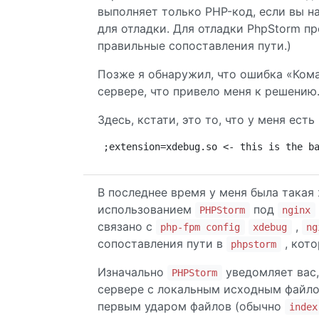
выполняет только PHP-код, если вы н
для отладки. Для отладки PhpStorm п
правильные сопоставления пути.)
Позже я обнаружил, что ошибка «Ком
сервере, что привело меня к решению
Здесь, кстати, это то, что у меня ес
;extension=xdebug.so <- this is the b
В последнее время у меня была такая
использованием
под
PHPStorm
nginx
связано с
,
php-fpm config
xdebug
ng
сопоставления пути в
, кото
phpstorm
Изначально
уведомляет вас,
PHPStorm
сервере с локальным исходным файлом
первым ударом файлов (обычно
index