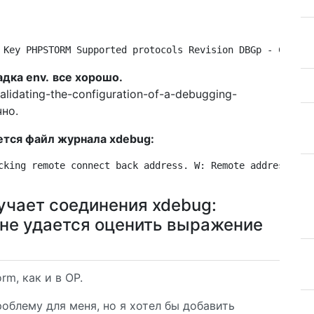
 Key PHPSTORM Supported protocols Revision DBGp - Common
адка env.
все хорошо.
alidating-the-configuration-of-a-debugging-
чно.
тся файл журнала xdebug:
cking remote connect back address. W: Remote address not
лучает соединения xdebug:
 не удается оценить выражение
rm, как и в OP.
облему для меня, но я хотел бы добавить