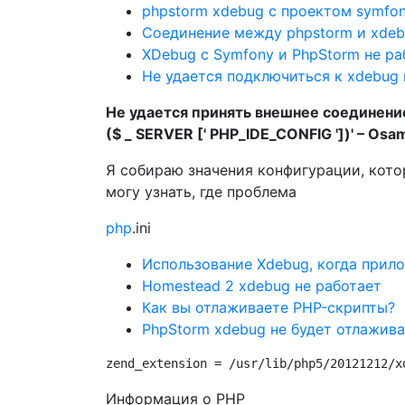
phpstorm xdebug с проектом symfo
Соединение между phpstorm и xde
XDebug с Symfony и PhpStorm не ра
Не удается подключиться к xdebug
Не удается принять внешнее соединени
($ _ SERVER [' PHP_IDE_CONFIG '])' – Os
Я собираю значения конфигурации, кото
могу узнать, где проблема
php
.ini
Использование Xdebug, когда прил
Homestead 2 xdebug не работает
Как вы отлаживаете PHP-скрипты?
PhpStorm xdebug не будет отлажива
zend_extension = /usr/lib/php5/20121212/x
Информация о PHP