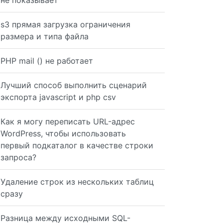
не показывает
s3 прямая загрузка ограничения
 DeBuGger Protocol $Revision: 1.145 $ Directive Local Va
размера и типа файла
PHP mail () не работает
Лучший способ выполнить сценарий
экспорта javascript и php csv
 found, connecting to configured address/port: 127.0.0.1
Как я могу переписать URL-адрес
WordPress, чтобы использовать
первый подкаталог в качестве строки
запроса?
Удаление строк из нескольких таблиц
сразу
Разница между исходными SQL-