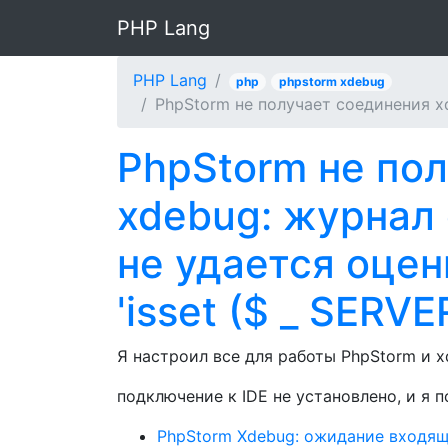
PHP Lang
PHP Lang
php
phpstorm xdebug
PhpStorm не получает соединения xd
PhpStorm не по
xdebug: журнал
не удается оце
'isset ($ _ SERVER
Я настроил все для работы PhpStorm и xd
подключение к IDE не установлено, и я 
PhpStorm Xdebug: ожидание входящ