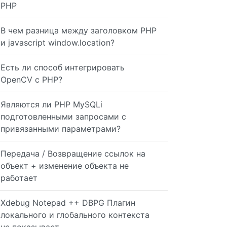
PHP
В чем разница между заголовком PHP
и javascript window.location?
Есть ли способ интегрировать
OpenCV с PHP?
Являются ли PHP MySQLi
подготовленными запросами с
привязанными параметрами?
Передача / Возвращение ссылок на
объект + изменение объекта не
работает
Xdebug Notepad ++ DBPG Плагин
gp xdebug.remote_mode=req xdebug.remote_host=127.0.0.1 x
локального и глобального контекста