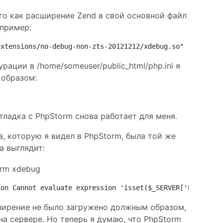
его как расширение Zend в свой основной файл
например:
extensions/no-debug-non-zts-20121212/xdebug.so"
ации в /home/someuser/public_html/php.ini я
 образом:
тладка с PhpStorm снова работает для меня.
, которую я видел в PhpStorm, была той же
а выглядит:
ion Cannot evaluate expression 'isset($_SERVER['PHP_IDE_
сширение не было загружено должным образом,
на сервере. Но теперь я думаю, что PhpStorm