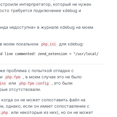
астроили интерпретатор, который не нужен
росто требуется подключение xdebug и
анда недоступна» в журнале xdebug на моем
.
ть в моем локальном
для xdebug:
php.ini
ad line commented! zend_extension = "/usr/local/lib/php/
 же проблема с попыткой отладки с
и
, в моем случае это не было
php-fpm
или
, это были
inx
php-fpm config
рые отсутствовали.
 когда он не может сопоставить файл на
, однако, если он имеет сопоставление с
или некоторые из них), но он не может
.php