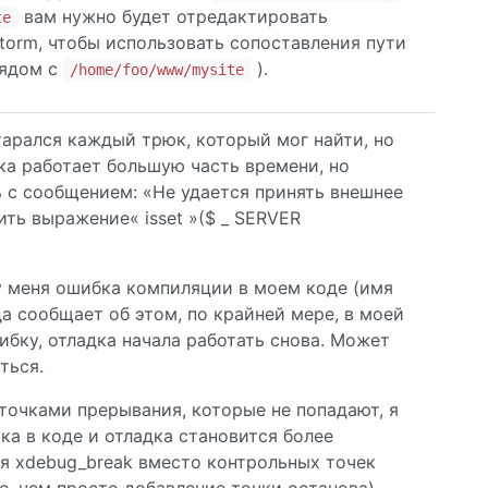
вам нужно будет отредактировать
te
orm, чтобы использовать сопоставления пути
рядом с
).
/home/foo/www/mysite
тарался каждый трюк, который мог найти, но
дка работает большую часть времени, но
ь с сообщением: «Не удается принять внешнее
ть выражение« isset »($ _ SERVER
 у меня ошибка компиляции в моем коде (имя
а сообщает об этом, по крайней мере, в моей
ибку, отладка начала работать снова. Может
ться.
 точками прерывания, которые не попадают, я
ока в коде и отладка становится более
я xdebug_break вместо контрольных точек
е, чем просто добавление точки останова),