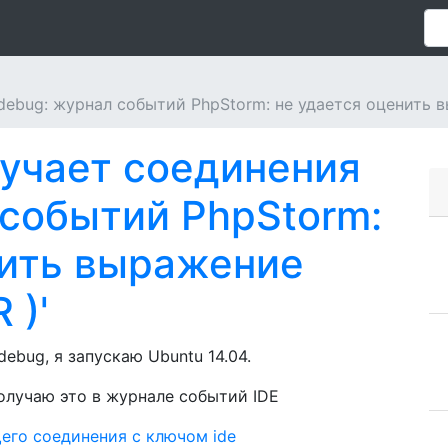
ebug: журнал событий PhpStorm: не удается оценить выр
лучает соединения
 событий PhpStorm:
нить выражение
 )'
ebug, я запускаю Ubuntu 14.04.
получаю это в журнале событий IDE
его соединения с ключом ide