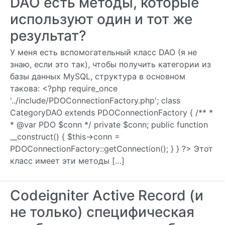
DAO есть методы, которые
используют один и тот же
результат?
У меня есть вспомогательный класс DAO (я не
знаю, если это так), чтобы получить категории из
базы данных MySQL, структура в основном
такова: <?php require_once
'../include/PDOConnectionFactory.php'; class
CategoryDAO extends PDOConnectionFactory { /** *
* @var PDO $conn */ private $conn; public function
__construct() { $this->conn =
PDOConnectionFactory::getConnection(); } } ?> Этот
класс имеет эти методы […]
Codeigniter Active Record (и
не только) специфическая