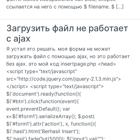
ссылается на него с помощью $ filename. $ […]
Загрузить файл не работает
с ajax
Я устал это решать. моя форма не может
загружать файл с помощью ajax, но это работает
без ajax. это мой код insertpage.php <head>
<script type="text/javascript"
src="http://code.jquery.com/jquery-2.1.3.min.js">
</script> <script type="text/javascript">
$('document').ready(function(){
$('#btn').click(function(event){
event.preventDefault(); var
x=$('#form1').serializeArray(); $.post(
$('#form1').attr('action'), x, function(){
$('.hasil').html('Berhasil Insert');
$('.hasil').fadeOut(5000); $('input').val("");