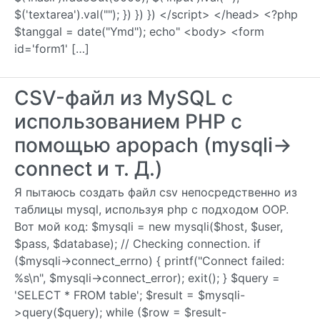
$('textarea').val(""); }) }) }) </script> </head> <?php
$tanggal = date("Ymd"); echo" <body> <form
id='form1' […]
CSV-файл из MySQL с
использованием PHP с
помощью apopach (mysqli->
connect и т. Д.)
Я пытаюсь создать файл csv непосредственно из
таблицы mysql, используя php с подходом OOP.
Вот мой код: $mysqli = new mysqli($host, $user,
$pass, $database); // Checking connection. if
($mysqli->connect_errno) { printf("Connect failed:
%s\n", $mysqli->connect_error); exit(); } $query =
'SELECT * FROM table'; $result = $mysqli-
>query($query); while ($row = $result-