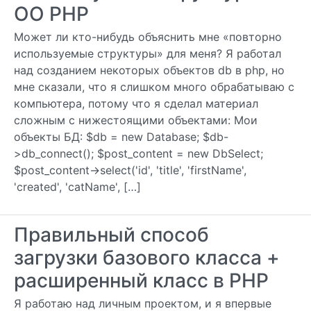
OO PHP
Может ли кто-нибудь объяснить мне «повторно
используемые структуры» для меня? Я работал
над созданием некоторых объектов db в php, но
мне сказали, что я слишком много обрабатываю с
компьютера, потому что я сделал материал
сложным с нижестоящими объектами: Мои
объекты БД: $db = new Database; $db-
>db_connect(); $post_content = new DbSelect;
$post_content->select('id', 'title', 'firstName',
'created', 'catName', […]
Правильный способ
загрузки базового класса +
расширенный класс в PHP
Я работаю над личным проектом, и я впервые