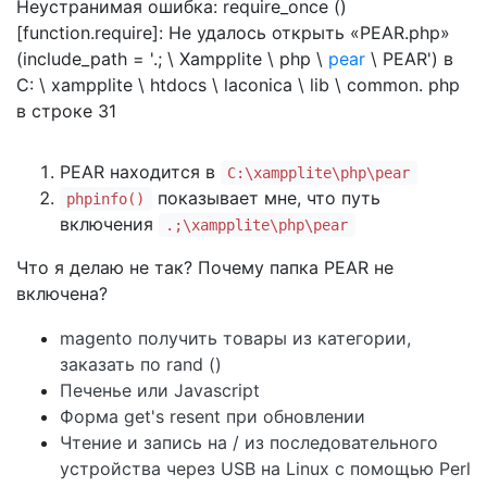
Неустранимая ошибка: require_once ()
[function.require]: Не удалось открыть «PEAR.php»
(include_path = '.; \ Xampplite \ php \
pear
\ PEAR') в
C: \ xampplite \ htdocs \ laconica \ lib \ common. php
в строке 31
PEAR находится в
C:\xampplite\php\pear
показывает мне, что путь
phpinfo()
включения
.;\xampplite\php\pear
Что я делаю не так? Почему папка PEAR не
включена?
magento получить товары из категории,
заказать по rand ()
Печенье или Javascript
Форма get's resent при обновлении
Чтение и запись на / из последовательного
устройства через USB на Linux с помощью Perl