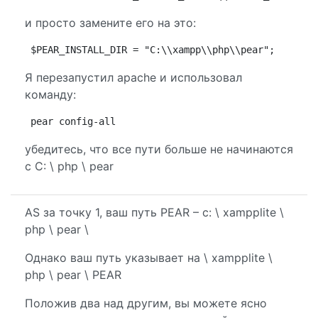
и просто замените его на это:
$PEAR_INSTALL_DIR = "C:\\xampp\\php\\pear";
Я перезапустил apache и использовал
команду:
pear config-all
убедитесь, что все пути больше не начинаются
с C: \ php \ pear
AS за точку 1, ваш путь PEAR – c: \ xampplite \
php \ pear \
Однако ваш путь указывает на \ xampplite \
php \ pear \ PEAR
Положив два над другим, вы можете ясно