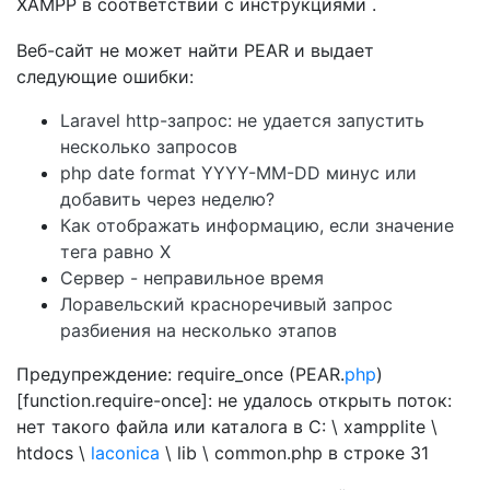
XAMPP в соответствии с инструкциями .
Веб-сайт не может найти PEAR и выдает
следующие ошибки:
Laravel http-запрос: не удается запустить
несколько запросов
php date format YYYY-MM-DD минус или
добавить через неделю?
Как отображать информацию, если значение
тега равно X
Сервер - неправильное время
Лоравельский красноречивый запрос
разбиения на несколько этапов
Предупреждение: require_once (PEAR.
php
)
[function.require-once]: не удалось открыть поток:
нет такого файла или каталога в C: \ xampplite \
htdocs \
laconica
\ lib \ common.php в строке 31