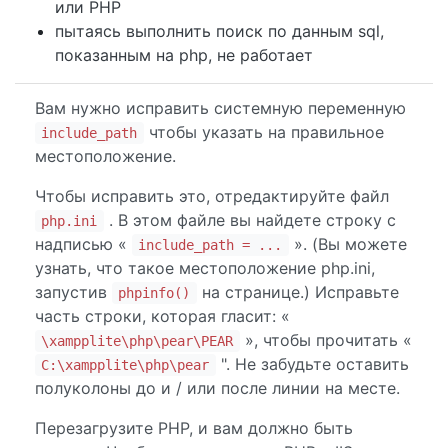
или PHP
пытаясь выполнить поиск по данным sql,
показанным на php, не работает
Вам нужно исправить системную переменную
чтобы указать на правильное
include_path
местоположение.
Чтобы исправить это, отредактируйте файл
. В этом файле вы найдете строку с
php.ini
надписью «
». (Вы можете
include_path = ...
узнать, что такое местоположение php.ini,
запустив
на странице.) Исправьте
phpinfo()
часть строки, которая гласит: «
», чтобы прочитать «
\xampplite\php\pear\PEAR
". Не забудьте оставить
C:\xampplite\php\pear
полуколоны до и / или после линии на месте.
Перезагрузите PHP, и вам должно быть