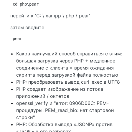
cd php\pear
перейти к 'C: \ xampp \ php \ pear'
затем введите
pear
Каков наилучший способ справиться с этим:
большая загрузка через PHP + медленное
соединение с клиента = время ожидания
скрипта перед загрузкой файла полностью
PHP: преобразовать вывод curl_exec в UTF8
PHP создает изображение из потока
приложений / октетов
openssl_verify и "error: 0906D06C: PEM-
процедуры: PEM_read_bio: нет стартовой
строки"
PHP: Обработка вывода «JSONP» против
«JSON» и его разбора?