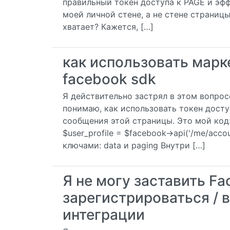
правильный токен доступа к PAGE и эфф
моей личной стене, а не стене страницы
хватает? Кажется, […]
как использовать марке
facebook sdk
Я действительно застрял в этом вопросе
понимаю, как использовать токен досту
сообщения этой страницы. Это мой код: $u
$user_profile = $facebook->api('/me/acco
ключами: data и paging Внутри […]
Я не могу заставить F
зарегистрироваться / 
интеграции