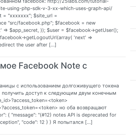
анном facebook: http://25labs.com/tutorial-
ite-using-php-sdk-v-3-xx-which-uses-graph-api/
= "xxxxxxx"; $site_url =
once "src/facebook.php"; $facebook = new
t' => $app_secret, )); $user = $facebook->getUser();
$facebook->getLogoutUrl(array( 'next' =>
edirect the user after […]
мое Facebook Note с
раницы с использованием долгоживущего токена
ся получить доступ к следующим двум конечным
te_id>?access_token=<token>
id>?access_token=<token> но оба возвращают
: { "message": "(#12) notes API is deprecated for
xception", "code": 12 } } Я попытался […]