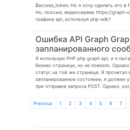
$access_token; Но я хочу сделать это в f
Но, похоже, видеосервер https://graph-v
графике api, используя php-sdk?
Ошибка API Graph Grap
запланированного соо
Я использую PHP php graph api, и я пы
бизнес-странице, но не повезло. Однак
статус на той же странице. Я прочитал в
запланированное состояние, я должен у
при отправке запроса POST. Однако, когд
Previous
1
2
3
4
5
6
7