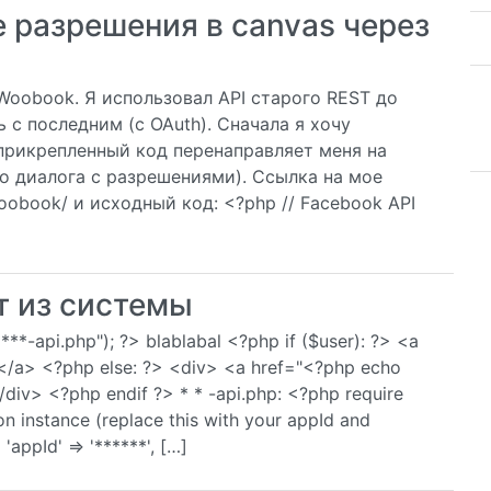
 разрешения в canvas через
Woobook. Я использовал API старого REST до
ь с последним (с OAuth). Сначала я хочу
прикрепленный код перенаправляет меня на
о диалога с разрешениями). Ссылка на мое
oobook/ и исходный код: <?php // Facebook API
т из системы
***-api.php"); ?> blablabal <?php if ($user): ?> <a
</a> <?php else: ?> <div> <a href="<?php echo
div> <?php endif ?> * * -api.php: <?php require
on instance (replace this with your appId and
appId' => '******', […]