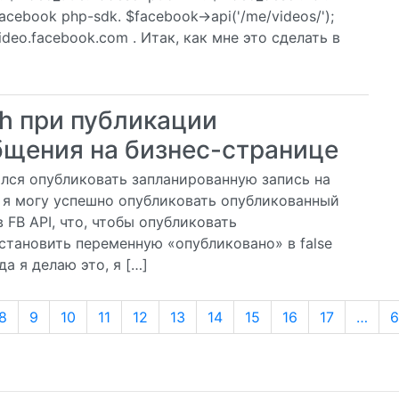
acebook php-sdk. $facebook->api('/me/videos/');
ideo.facebook.com . Итак, как мне это сделать в
h при публикации
бщения на бизнес-странице
тался опубликовать запланированную запись на
о я могу успешно опубликовать опубликованный
 FB API, что, чтобы опубликовать
становить переменную «опубликовано» в false
а я делаю это, я […]
8
9
10
11
12
13
14
15
16
17
…
6