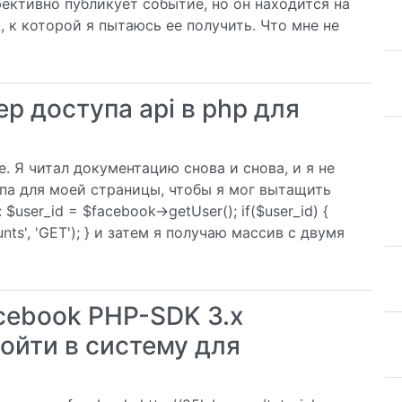
ективно публикует событие, но он находится на
, к которой я пытаюсь ее получить. Что мне не
р доступа api в php для
. Я читал документацию снова и снова, и я не
па для моей страницы, чтобы я мог вытащить
ser_id = $facebook->getUser(); if($user_id) {
unts', 'GET'); } и затем я получаю массив с двумя
acebook PHP-SDK 3.x
войти в систему для