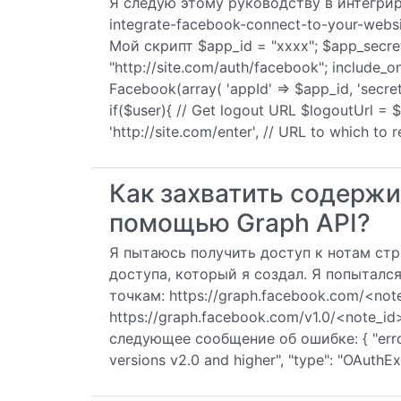
Я следую этому руководству в интегриров
integrate-facebook-connect-to-your-webs
Мой скрипт $app_id = "xxxx"; $app_secret 
"http://site.com/auth/facebook"; include_
Facebook(array( 'appId' => $app_id, 'secre
if($user){ // Get logout URL $logoutUrl = 
'http://site.com/enter', // URL to which to r
Как захватить содержи
помощью Graph API?
Я пытаюсь получить доступ к нотам ст
доступа, который я создал. Я попытал
точкам: https://graph.facebook.com/<no
https://graph.facebook.com/v1.0/<note_
следующее сообщение об ошибке: { "error"
versions v2.0 and higher", "type": "OAuthE