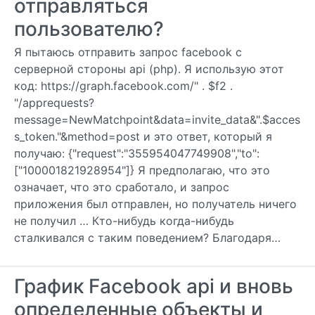
отправляться
пользователю?
Я пытаюсь отправить запрос facebook с
серверной стороны api (php). Я использую этот
код: https://graph.facebook.com/" . $f2 .
"/apprequests?
message=NewMatchpoint&data=invite_data&".$acces
s_token."&method=post и это ответ, который я
получаю: {"request":"355954047749908","to":
["100001821928954"]} Я предполагаю, что это
означает, что это сработало, и запрос
приложения был отправлен, но получатель ничего
не получил … Кто-нибудь когда-нибудь
сталкивался с таким поведением? Благодаря…
График Facebook api и вновь
определенные объекты и