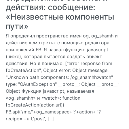
действия: сообщение:
«Неизвестные компоненты
пути»
Я определил пространство имен og, og_shamh и
действие «смотреть» с помощью редактора
приложений FB. Я назвал функцию javascript
(ниже), которая пытается создать объект
действия. Но я понимаю: ["error response from
fbCreateAction", Object error: Object message:
"Unknown path components: /og_shamhh:watch"
type: "OAuthException" __proto__: Object __proto__:
Object Функция javascript, называемая
«og_shamhh» и «watch»: function
fbCreateAction(action,url){
FB.api('/me/'+og_namespace+':'+action+ '?
recipe='+url,'post', […]