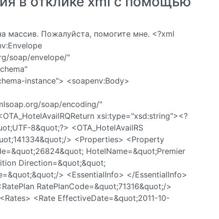
ия в отклике xml с помощью
а массив. Пожалуйста, помогите мне. <?xml
nv:Envelope
rg/soap/envelope/"
Schema"
chema-instance"> <soapenv:Body>
mlsoap.org/soap/encoding/"
<OTA_HotelAvailRQReturn xsi:type="xsd:string"><?
quot;UTF-8&quot;?> <OTA_HotelAvailRS
uot;141334&quot;/> <Properties> <Property
de=&quot;26824&quot; HotelName=&quot;Premier
tion Direction=&quot;&quot;
&quot;&quot;/> <EssentialInfo> </EssentialInfo>
atePlan RatePlanCode=&quot;71316&quot;/>
Rates> <Rate EffectiveDate=&quot;2011-10-