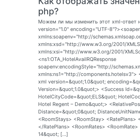
Как отображать значен
php?
Можем ли мы изменить этот xml-ответ н
version="1.0" encoding="UTF-8"?><soape
xmlns:soapenv="http://schemas.xmlsoap.o
xmlns:xsd="http://www.w3.org/2001/XML
xmlns:xsi="http://www.w3.org/2001/XMLS
<ns1:OTA_HotelAvailRQResponse
soapenv:encodingStyle="http://schemas.x
xmlns:ns1="http://components.hotelsv3"> 
xml version=&quot;1.0&quot; encoding=&
Version=&quot;1.0&quot;> <Success Id=&q
HotelCityCode=&quot;ELS&quot; HotelCo
Hotel Regent – Demo&quot;> <RelativePosi
Distance=&quot;0&quot; DistanceUnitName=
<RoomStays> <RoomStay> <RatePlans> <R
</RatePlans> <RoomRates> <RoomRate> <
14&quot; […]