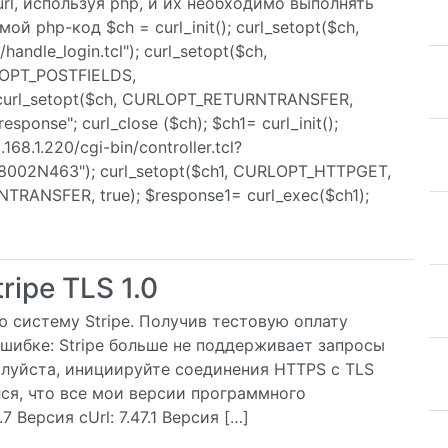
rl, используя php, и их необходимо выполнять
й php-код $ch = curl_init(); curl_setopt($ch,
handle_login.tcl"); curl_setopt($ch,
LOPT_POSTFIELDS,
 curl_setopt($ch, CURLOPT_RETURNTRANSFER,
esponse"; curl_close ($ch); $ch1= curl_init();
68.1.220/cgi-bin/controller.tcl?
18002N463"); curl_setopt($ch1, CURLOPT_HTTPGET,
TRANSFER, true); $response1= curl_exec($ch1);
ripe TLS 1.0
 систему Stripe. Получив тестовую оплату
шибке: Stripe больше не поддерживает запросы
алуйста, инициируйте соединения HTTPS с TLS
лся, что все мои версии программного
 Версия cUrl: 7.47.1 Версия […]