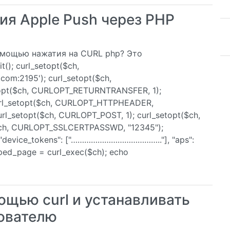
я Apple Push через PHP
омощью нажатия на CURL php? Это
(); curl_setopt($ch,
com:2195'); curl_setopt($ch,
opt($ch, CURLOPT_RETURNTRANSFER, 1);
url_setopt($ch, CURLOPT_HTTPHEADER,
curl_setopt($ch, CURLOPT_POST, 1); curl_setopt($ch,
($ch, CURLOPT_SSLCERTPASSWD, "12345");
{"device_tokens": ["………………………………….."], "aps":
raped_page = curl_exec($ch); echo
ощью curl и устанавливать
зователю