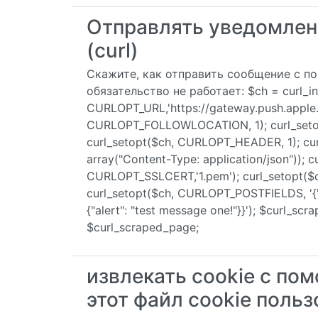
Отправлять уведомлени
(curl)
Скажите, как отправить сообщение с п
обязательство не работает: $ch = curl_init
CURLOPT_URL,'https://gateway.push.apple.
CURLOPT_FOLLOWLOCATION, 1); curl_set
curl_setopt($ch, CURLOPT_HEADER, 1); c
array("Content-Type: application/json")); 
CURLOPT_SSLCERT,'1.pem'); curl_setopt
curl_setopt($ch, CURLOPT_POSTFIELDS, '
{"alert": "test message one!"}}'); $curl_sc
$curl_scraped_page;
извлекать cookie с пом
этот файл cookie поль