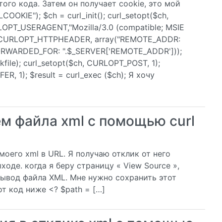
го кода. Затем он получает cookie, это мой
COOKIE"); $ch = curl_init(); curl_setopt($ch,
LOPT_USERAGENT,"Mozilla/3.0 (compatible; MSIE
ch, CURLOPT_HTTPHEADER, array("REMOTE_ADDR:
ORWARDED_FOR: ".$_SERVER['REMOTE_ADDR']));
ile); curl_setopt($ch, CURLOPT_POST, 1);
, 1); $result = curl_exec ($ch); Я хочу
м файла xml с помощью curl
моего xml в URL. Я получаю отклик от него
ходе. когда я беру страницу « View Source »,
вывод файла XML. Мне нужно сохранить этот
т код ниже <? $path = […]