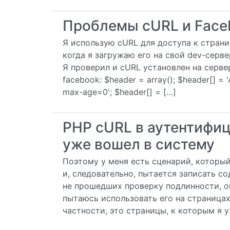
Проблемы cURL и Face
Я использую cURL для доступа к страни
когда я загружаю его на свой dev-серве
Я проверил и cURL установлен на сервер
facebook: $header = array(); $header[] = '
max-age=0'; $header[] = […]
PHP cURL в аутентифиц
уже вошел в систему
Поэтому у меня есть сценарий, который
и, следовательно, пытается записать с
не прошедших проверку подлинности, он
пытаюсь использовать его на страница
частности, это страницы, к которым я у