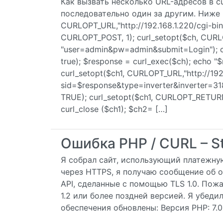
Как вызвать несколько URL-адресов в cu
последовательно один за другим. Ниже мо
CURLOPT_URL,"http://192.168.1.220/cgi-bin/
CURLOPT_POST, 1); curl_setopt($ch, CUR
"user=admin&pw=admin&submit=Login");
true); $response = curl_exec($ch); echo "$r
curl_setopt($ch1, CURLOPT_URL,"http://192.1
sid=$response&type=inverter&inverter=3
TRUE); curl_setopt($ch1, CURLOPT_RETURN
curl_close ($ch1); $ch2= […]
Ошибка PHP / CURL – St
Я собрал сайт, использующий платежную
через HTTPS, я получаю сообщение об о
API, сделанные с помощью TLS 1.0. Пож
1.2 или более поздней версией. Я убеди
обеспечения обновлены: Версия PHP: 7.0.7