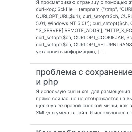
Я просматриваю страницу с помощью это
curl-код: $ckfile = tempnam ("/tmp", "CURL
CURLOPT_URL,$url); curl_setopt($ch, CUR
5.01; Windows NT 5.0)"); curl_setopt($
".$_SERVER['REMOTE_ADDR'], "HTTP_X_F
curl_setopt($ch, CURLOPT_COOKIEJAR, $ckf
curl_setopt($ch, CURLOPT_RETURNTRANSFER
установить информацию, […]
проблема с сохранение
и php
Я использую curl и xml для размещения 
прямо сейчас, но не отображается на вы
щелкнув ее правой кнопкой мыши, как 
XML-документ в файл. Я использовал это