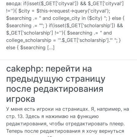
ввода: if(isset($_GET['cityval']) && $_GET['cityval']
!=''){ $city = $this->request->query('cityval');
$searching .= " and college_city in ($city) "; } else {
$searching .= ""; } if(isset($_GET['scholarship']) &&
$_GET['scholarship'] !=''){ $searching .= " and
college_scholarship = '".$_GET['scholarship']."' "; }
else { $searching […]
cakephp: перейти на
предыдущую страницу
после редактирования
игрока
У меня есть игроки на страницах. Я, например, на
стр. 13. Здесь я нажимаю на функцию
редактирования, чтобы отредактировать плеер.
Теперь после редактирования я хочу вернуться