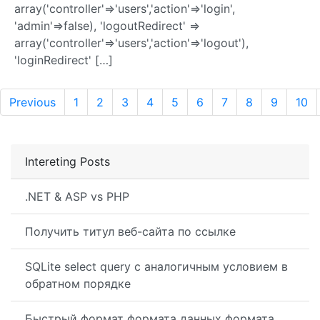
array('controller'=>'users','action'=>'login',
'admin'=>false), 'logoutRedirect' =>
array('controller'=>'users','action'=>'logout'),
'loginRedirect' […]
Previous
1
2
3
4
5
6
7
8
9
10
Intereting Posts
.NET & ASP vs PHP
Получить титул веб-сайта по ссылке
SQLite select query с аналогичным условием в
обратном порядке
Быстрый формат формата данных формата