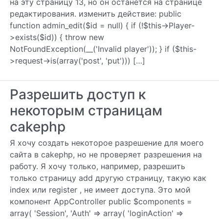
на эту страницу 13, но он останется на странице
редактирования. изменить действие: public
function admin_edit($id = null) { if (!$this->Player-
>exists($id)) { throw new
NotFoundException(__('Invalid player')); } if ($this-
>request->is(array('post', 'put'))) […]
Разрешить доступ к
некоторым страницам
cakephp
Я хочу создать некоторое разрешение для моего
сайта в cakephp, но не проверяет разрешения на
работу. Я хочу только, например, разрешить
только страницу add другую страницу, такую ​​как
index или register , не имеет доступа. Это мой
компонент AppController public $components =
array( 'Session', 'Auth' => array( 'loginAction' =>