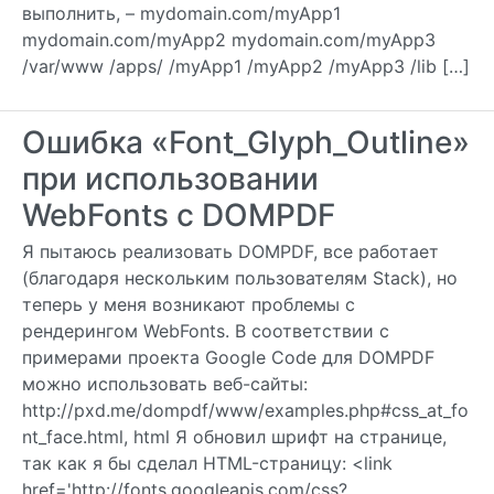
выполнить, – mydomain.com/myApp1
mydomain.com/myApp2 mydomain.com/myApp3
/var/www /apps/ /myApp1 /myApp2 /myApp3 /lib […]
Ошибка «Font_Glyph_Outline»
при использовании
WebFonts с DOMPDF
Я пытаюсь реализовать DOMPDF, все работает
(благодаря нескольким пользователям Stack), но
теперь у меня возникают проблемы с
рендерингом WebFonts. В соответствии с
примерами проекта Google Code для DOMPDF
можно использовать веб-сайты:
http://pxd.me/dompdf/www/examples.php#css_at_fo
nt_face.html, html Я обновил шрифт на странице,
так как я бы сделал HTML-страницу: <link
href='http://fonts.googleapis.com/css?