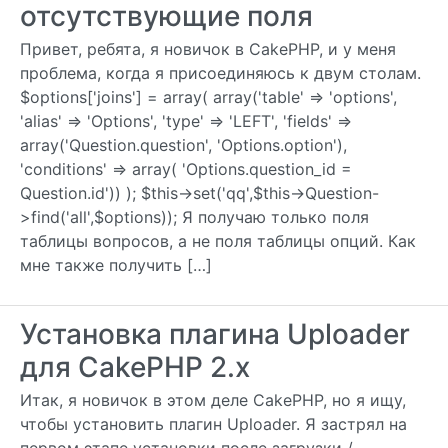
отсутствующие поля
Привет, ребята, я новичок в CakePHP, и у меня
проблема, когда я присоединяюсь к двум столам.
$options['joins'] = array( array('table' => 'options',
'alias' => 'Options', 'type' => 'LEFT', 'fields' =>
array('Question.question', 'Options.option'),
'conditions' => array( 'Options.question_id =
Question.id')) ); $this->set('qq',$this->Question-
>find('all',$options)); Я получаю только поля
таблицы вопросов, а не поля таблицы опций. Как
мне также получить […]
Установка плагина Uploader
для CakePHP 2.x
Итак, я новичок в этом деле CakePHP, но я ищу,
чтобы установить плагин Uploader. Я застрял на