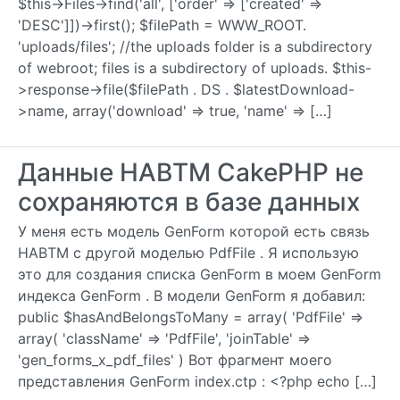
$this->Files->find('all', ['order' => ['created' =>
'DESC']])->first(); $filePath = WWW_ROOT.
'uploads/files'; //the uploads folder is a subdirectory
of webroot; files is a subdirectory of uploads. $this-
>response->file($filePath . DS . $latestDownload-
>name, array('download' => true, 'name' => […]
Данные HABTM CakePHP не
сохраняются в базе данных
У меня есть модель GenForm которой есть связь
HABTM с другой моделью PdfFile . Я использую
это для создания списка GenForm в моем GenForm
индекса GenForm . В модели GenForm я добавил:
public $hasAndBelongsToMany = array( 'PdfFile' =>
array( 'className' => 'PdfFile', 'joinTable' =>
'gen_forms_x_pdf_files' ) Вот фрагмент моего
представления GenForm index.ctp : <?php echo […]