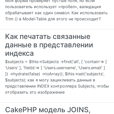
Моя форма проверяет пустые поля, но если
пользователь использует «пробел», валидация
обрабатывает как один символ. Как использовать
Trim () в Model-Table для этого не происходит?
Как печатать связанные
данные в представлении
индекса
$subjects = $this->Subjects ->find('all', [ 'contain'=> [
'Users' ], 'fields'=> [ 'Users.username', 'Users.email' ]
]) ->hydrate(false) ->toArray(); $this->set('subjects',
$subjects); как я могу зацикливать данные в
представлении INDEX контроллера Subjects, чтобы
отобразить это изображение
CakePHP модель JOINS,