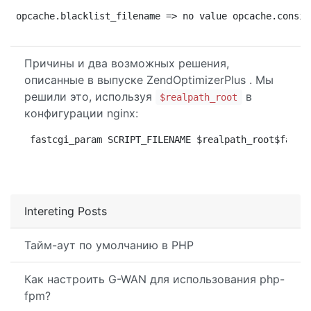
opcache.blacklist_filename => no value opcache.consis
Причины и два возможных решения,
описанные в выпуске ZendOptimizerPlus . Мы
решили это, используя
в
$realpath_root
конфигурации nginx:
fastcgi_param SCRIPT_FILENAME $realpath_root$fastc
Intereting Posts
Тайм-аут по умолчанию в PHP
Как настроить G-WAN для использования php-
fpm?