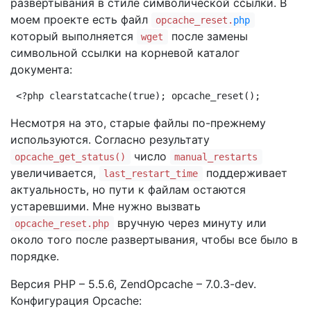
развертывания в стиле символической ссылки. В
моем проекте есть файл
opcache_reset.
php
который выполняется
после замены
wget
символьной ссылки на корневой каталог
документа:
<?php clearstatcache(true); opcache_reset();
Несмотря на это, старые файлы по-прежнему
используются. Согласно результату
число
opcache_get_status()
manual_restarts
увеличивается,
поддерживает
last_restart_time
актуальность, но пути к файлам остаются
устаревшими. Мне нужно вызвать
вручную через минуту или
opcache_reset.php
около того после развертывания, чтобы все было в
порядке.
Версия PHP – 5.5.6, ZendOpcache – 7.0.3-dev.
Конфигурация Opcache: