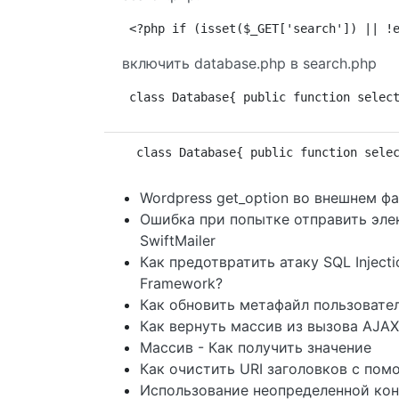
<?php if (isset($_GET['search']) || !
включить database.php в search.php
class Database{ public function selec
 class Database{ public function sele
Wordpress get_option во внешнем ф
Ошибка при попытке отправить эле
SwiftMailer
Как предотвратить атаку SQL Injec
Framework?
Как обновить метафайл пользовател
Как вернуть массив из вызова AJAX
Массив - Как получить значение
Как очистить URI заголовков с по
Использование неопределенной ко