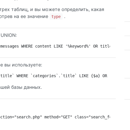
 трех таблиц, и вы можете определить, какая
отрев на ее значение
.
type
 UNION:
 messages WHERE content LIKE '%keyword%' OR title LIKE '
е вы используете:
`title` WHERE `categories`.`title` LIKE {$a} OR `posts`.
ашей базы данных.
action="search.php" method="GET" class="search_form"> <i