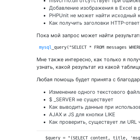
msvcr110.dll отсутствует при ошиб
Добавление изображения в Excel в p
PHPUnit не может найти исходный 
Как получить заголовки HTTP-ответ
Пока мой запрос может найти результат
mysql
_query("SELECT * FROM messages WHER
Мне также интересно, как только я полу
узнать, какой результат из какой таблиц
Любая помощь будет принята с благода
Изменение одного текстового файла
$ _SERVER не существует
Как выводить данные при использов
AJAX и JS для кнопки LIKE
Как проверить, существует ли URL ч
$query = "(SELECT content, title, 'ms