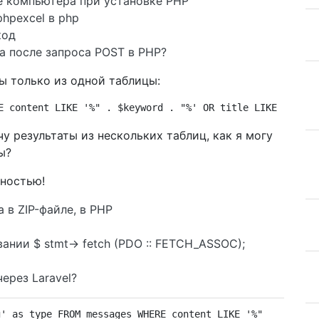
ке компьютера при установке PHP
hpexcel в php
код
а после запроса POST в PHP?
ы только из одной таблицы:
E content LIKE '%" . $keyword . "%' OR title LIKE '%" . 
чу результаты из нескольких таблиц, как я могу
ы?
рностью!
 в ZIP-файле, в PHP
ании $ stmt-> fetch (PDO :: FETCH_ASSOC);
ерез Laravel?
g' as type FROM messages WHERE content LIKE '%" . $keywo