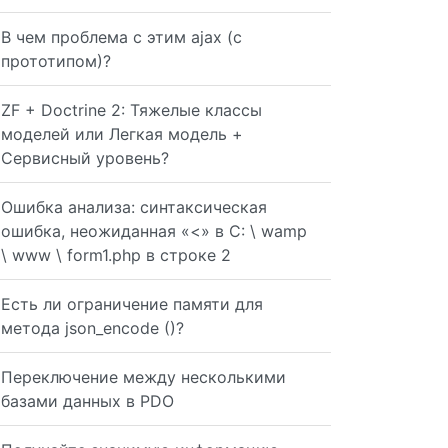
В чем проблема с этим ajax (с
прототипом)?
ZF + Doctrine 2: Тяжелые классы
моделей или Легкая модель +
$keyword ."%'");
Сервисный уровень?
Ошибка анализа: синтаксическая
ошибка, неожиданная «<» в C: \ wamp
\ www \ form1.php в строке 2
Есть ли ограничение памяти для
метода json_encode ()?
Переключение между несколькими
базами данных в PDO
rd . "%' OR title LIKE '%" . $keyword ."%') UNION (SELEC