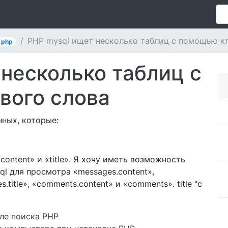
PHP mysql ищет несколько таблиц с помощью к
php
несколько таблиц с
вого слова
нных, которые:
content» и «title». Я хочу иметь возможность
ql для просмотра «messages.content»,
s.title», «comments.content» и «comments». title "с
ле поиска PHP