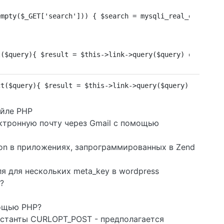
empty($_GET['search'])) { $search = mysqli_real_escape_s
t($query){ $result = $this->link->query($query) or die($
ct($query){ $result = $this->link->query($query) or die(
айле PHP
ктронную почту через Gmail с помощью
tion в приложениях, запрограммированных в Zend
я для нескольких meta_key в wordpress
?
мощью PHP?
нстанты CURLOPT_POST - предполагается