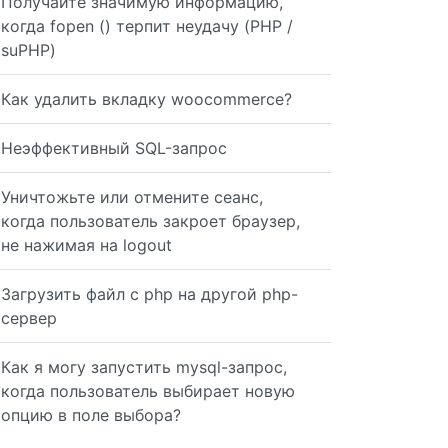
Получайте значимую информацию,
когда fopen () терпит неудачу (PHP /
suPHP)
Как удалить вкладку woocommerce?
Неэффективный SQL-запрос
%keyword%' UNION SELECT id, 'topics' as 'table' FROM top
Уничтожьте или отмените сеанс,
когда пользователь закроет браузер,
не нажимая на logout
`title` LIKE {$a}
Загрузить файл с php на другой php-
сервер
Как я могу запустить mysql-запрос,
когда пользователь выбирает новую
nput type="text" placeholder="Text to Search.." name="se
опцию в поле выбора?