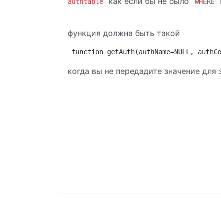
как если бы не было
authtable
WHERE
функция должна быть такой
function getAuth(authName=NULL, authC
когда вы не передадите значение для