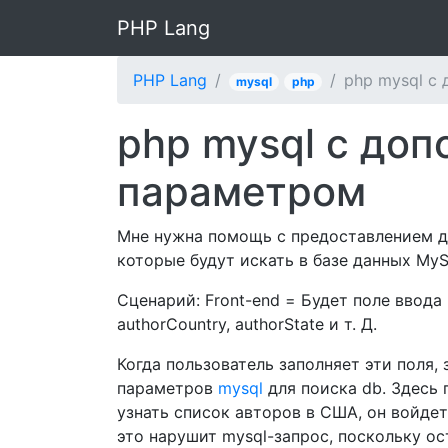
PHP Lang
PHP Lang
php mysql с
mysql
php
php mysql с до
параметром
Мне нужна помощь с предоставлением 
которые будут искать в базе данных My
Сценарий: Front-end = Будет поле ввода
authorCountry, authorState и т. Д.
Когда пользователь заполняет эти поля,
параметров
mysql
для поиска db. Здесь 
узнать список авторов в США, он войдет
это нарушит mysql-запрос, поскольку о