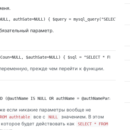
меня.
NULL, authSate=NULL) { $query = mysql_query("SELECT * FR
бязательный параметр.
hCoun=NULL, $authSate=NULL) { $sql = "SELECT * FROM auth
 переменную, прежде чем перейти к функции.
ND (@authName IS NULL OR authName = @authNameParam) AND 
аже если никакие параметры вообще не
все с
значением. В этом
ROM authtable
NULL
которое будет действовать как
SELECT * FROM