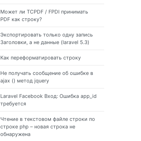
Может ли TCPDF / FPDI принимать
PDF как строку?
OM authTable WHERE authName='authName' AND authCoun='aut
Экспортировать только одну запись
Заголовки, а не данные (laravel 5.3)
Как переформатировать строку
Table WHERE 1 = 1"; if ($authName) { $sql .= " AND authN
Не получать сообщение об ошибке в
ajax () метод jquery
Laravel Facebook Вход: Ошибка app_id
требуется
(@authCoun IS NULL OR authCoun = @authCounParam) AND (@a
Чтение в текстовом файле строки по
строке php – новая строка не
обнаружена