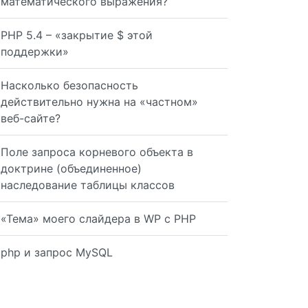
математического выражения?
', CAST('". $date ."' AS DATE))") or die(mysql_error());
PHP 5.4 – «закрытие $ этой
поддержки»
Насколько безопасность
действительно нужна на «частном»
веб-сайте?
Поле запроса корневого объекта в
доктрине (объединенное)
ntf ($sql, $_POST['post_title']);
наследование таблицы классов
«Тема» моего слайдера в WP с PHP
php и запрос MySQL
$_POST['post_title'] . "', '" . $date . "')") or die(mys