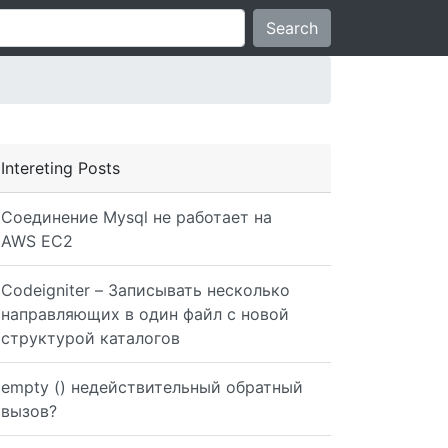
Search
Intereting Posts
Соединение Mysql не работает на
AWS EC2
Codeigniter – Записывать несколько
направляющих в один файл с новой
ST['post_title'] ."', '". $date ."')") or die(mysql_erro
структурой каталогов
empty () недействительный обратный
вызов?