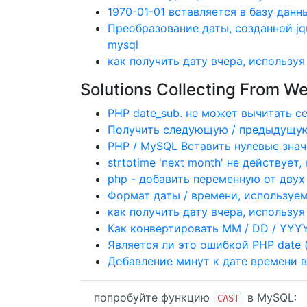
1970-01-01 вставляется в базу данн
Преобразование даты, созданной jq
mysql
как получить дату вчера, используя
Solutions Collecting From W
PHP date_sub. не может вычитать се
Получить следующую / предыдущую
PHP / MySQL Вставить нулевые зна
strtotime 'next month' не действует
php - добавить переменную от двух
Формат даты / времени, используе
как получить дату вчера, используя
Как конвертировать MM / DD / YY
Является ли это ошибкой PHP date (
Добавление минут к дате времени 
попробуйте функцию
в MySQL:
CAST