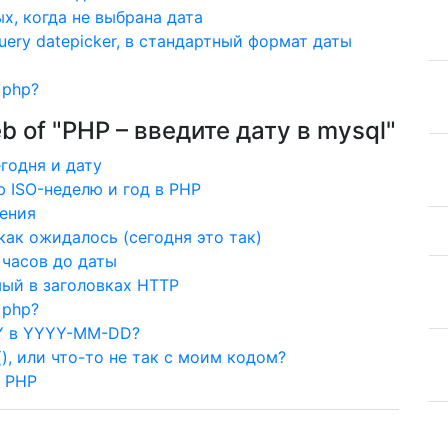
ых, когда не выбрана дата
uery datepicker, в стандартный формат даты
 php?
eb of "PHP – введите дату в mysql"
годня и дату
 ISO-неделю и год в PHP
чения
, как ожидалось (сегодня это так)
 часов до даты
мый в заголовках HTTP
 php?
YY в YYYY-MM-DD?
), или что-то не так с моим кодом?
в PHP