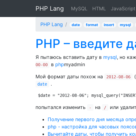
PHP Lang
MySQL
HTML
JavaScript
PHP Lang
date
format
insert
mysql
PHP – введите д
Я пытаюсь вставить дату в
mysql
, но ка
в
php
myadmin
00-00
Мой формат даты похож на
(
2012-08-06
.
date
$date = "2012-08-06"; mysql_query("INSER
попытался изменить
на
или удалит
-
/
Получение первого дня месяца опре
php - настройка для часовых поясо
Вычитайте даты, чтобы получить ко