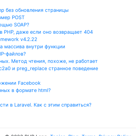
php без обновления страницы
азмер POST
мощью SOAP?
в PHP, даже если оно возвращает 404
ramework v4.2.22
а массива внутри функции
HP-файлов?
ных. Метод чтения, похоже, не работает
c2a0 и preg_replace странное поведение
ложении Facebook
ных в формате html?
ти в Laravel. Как с этим справиться?