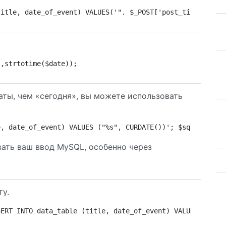
title, date_of_event) VALUES('". $_POST['post_title'] ."
",strtotime($date));
аты, чем «сегодня», вы можете использовать
e, date_of_event) VALUES ("%s", CURDATE())'; $sql = spri
вать ваш ввод MySQL, особенно через
ту.
SERT INTO data_table (title, date_of_event) VALUES('" . 