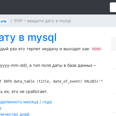
PHP – введите дату в mysql
php
ату в mysql
ждый раз это терпит неудачу и выходит как
0000-
yyyy-mm-dd), а тип поля даты в базе данных –
T INTO data_table (title, date_of_event) VALUES('". $_PO
ь их, это не сработает.
деленного месяца / года
в
личество дней