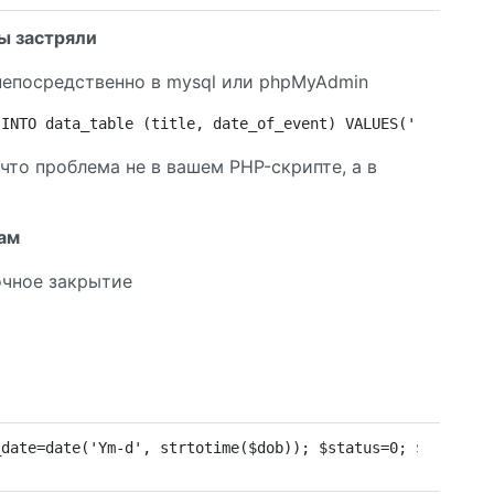
ы застряли
 непосредственно в mysql или phpMyAdmin
 INTO data_table (title, date_of_event) VALUES('". $_POS
что проблема не в вашем PHP-скрипте, а в
ам
очное закрытие
_date=date('Ym-d', strtotime($dob)); $status=0; $insert_