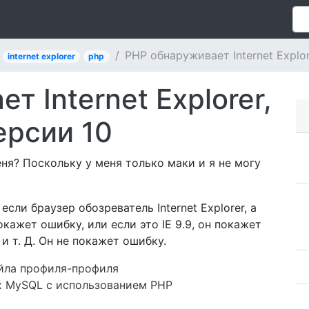
PHP обнаруживает Internet Explo
internet explorer
php
т Internet Explorer,
ерсии 10
ня? Поскольку у меня только маки и я не могу
сли браузер обозреватель Internet Explorer, а
окажет ошибку, или если это IE 9.9, он покажет
.1 и т. Д. Он не покажет ошибку.
айла профиля-профиля
ых MySQL с использованием PHP