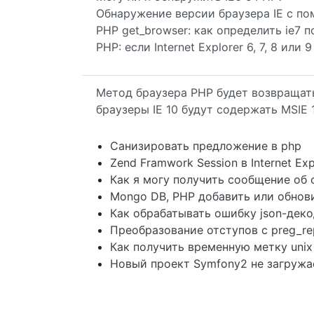
Обнаружение версии браузера IE с п
PHP get_browser: как определить ie7 п
PHP: если Internet Explorer 6, 7, 8 или 9
Метод браузера PHP будет возвращать
браузеры IE 10 будут содержать MSIE 
Санизировать предложение в php
Zend Framwork Session в Internet Exp
Как я могу получить сообщение об о
Mongo DB, PHP добавить или обнов
Как обрабатывать ошибку json-деко
Преобразование отступов с preg_rep
Как получить временную метку unix
Новый проект Symfony2 не загружа