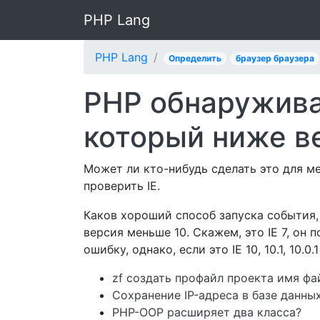
PHP Lang
PHP Lang
Определить
браузер браузера
PHP обнаруживае
который ниже в
Может ли кто-нибудь сделать это для ме
проверить IE.
Каков хороший способ запуска события, е
версия меньше 10. Скажем, это IE 7, он п
ошибку, однако, если это IE 10, 10.1, 10.0
zf создать профайл проекта имя ф
Сохранение IP-адреса в базе данн
PHP-OOP расширяет два класса?