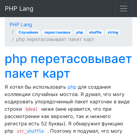
PHP Lang
PHP Lang
Случайная
перестановка
php
shuffle
string
php перетасовывает пакет карт
php перетасовывает
пакет карт
Я хотел бы использовать
php
для создания
коллекции случайных мостов. Я думал, что могу
кодировать упорядоченный пакет карточек в виде
строки
ниже (мне нравится, что при
$deal
рассмотрении как верхнего, так и нижнего
регистра есть 52 буквы). Я обнаружил функцию
php
. Поэтому я подумал, что могу
str_
shuffle