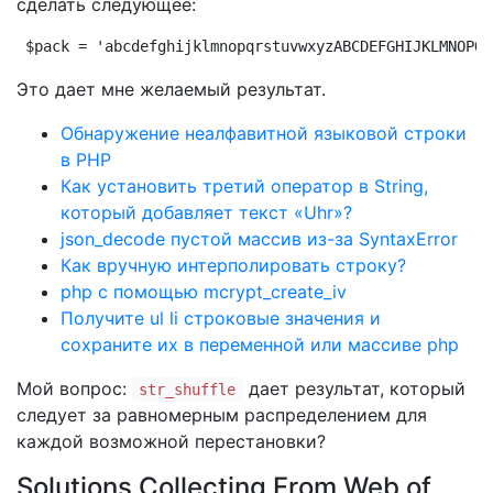
сделать следующее:
$pack = 'abcdefghijklmnopqrstuvwxyzABCDEFGHIJKLMNOPQR
Это дает мне желаемый результат.
Обнаружение неалфавитной языковой строки
в PHP
Как установить третий оператор в String,
который добавляет текст «Uhr»?
json_decode пустой массив из-за SyntaxError
Как вручную интерполировать строку?
php с помощью mcrypt_create_iv
Получите ul li строковые значения и
сохраните их в переменной или массиве php
Мой вопрос:
дает результат, который
str_shuffle
следует за равномерным распределением для
каждой возможной перестановки?
Solutions Collecting From Web of