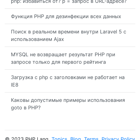
php: избавиться от? p = запрос в URL-адресе?
Функция PHP для дезинфекции всех данных
Поиск в реальном времени внутри Laravel 5 с
использованием Ajax
MYSQL не возвращает результат PHP при
запросе только для первого рейтинга
Загрузка с php с заголовками не работает на
IE8
Каковы допустимые примеры использования
goto в PHP?
© 2023 PHP Lang
Topics
Blog
Terms
Privacy Policy