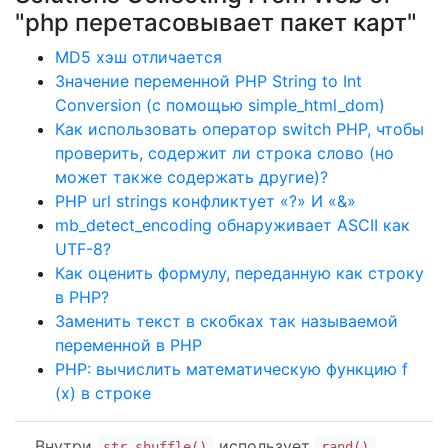
"php перетасовывает пакет карт"
MD5 хэш отличается
Значение переменной PHP String to Int
Conversion (с помощью simple_html_dom)
Как использовать оператор switch PHP, чтобы
проверить, содержит ли строка слово (но
может также содержать другие)?
PHP url strings конфликтует «?» И «&»
mb_detect_encoding обнаруживает ASCII как
UTF-8?
Как оценить формулу, переданную как строку
в PHP?
Заменить текст в скобках так называемой
переменной в PHP
PHP: вычислить математическую функцию f
(x) в строке
Внутри
использует
str_shuffle()
rand()