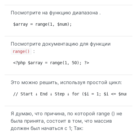
Посмотрите на функцию диапазона .
$array = range(1, $num);
Посмотрите документацию для функции
:
range()
<?php $array = range(1, 50); ?>
Это можно решить, используя простой цикл:
// Start ↓ End ↓ Step ↓ for ($i = 1; $i <= $num; +
Я думаю, что причина, по которой range () не
была принята, состоит в том, что массив
должен был начаться с 1; Так: