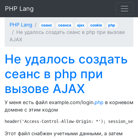
PHP Lang
PHP Lang
сеанс
сеанса
ajax
cookie
php
Не удалось создать сеанс в php при вызове
AJAX
Не удалось создать
сеанс в php при
вызове AJAX
У меня есть файл example.com/login.
php
в корневом
домене с этим кодом
header('Access-Control-Allow-Origin: *'); session_set_
Этот файл снабжен учетными данными, а затем