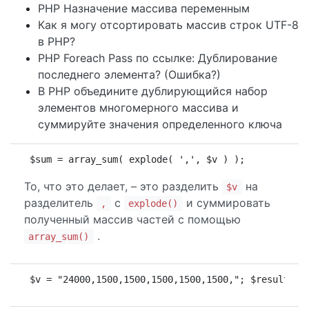
PHP Назначение массива переменным
Как я могу отсортировать массив строк UTF-8
в PHP?
PHP Foreach Pass по ссылке: Дублирование
последнего элемента? (Ошибка?)
В PHP объедините дублирующийся набор
элементов многомерного массива и
суммируйте значения определенного ключа
$sum = array_sum( explode( ',', $v ) );
То, что это делает, – это разделить
на
$v
разделитель
с
и суммировать
,
explode()
полученный массив частей с помощью
.
array_sum()
$v = "24000,1500,1500,1500,1500,1500,"; $result = 