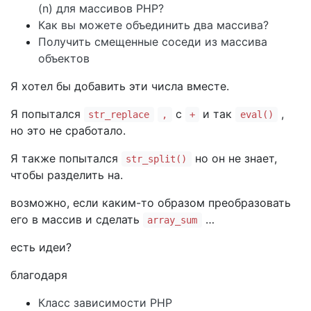
(n) для массивов PHP?
Как вы можете объединить два массива?
Получить смещенные соседи из массива
объектов
Я хотел бы добавить эти числа вместе.
Я попытался
с
и так
,
str_replace
,
+
eval()
но это не сработало.
Я также попытался
но он не знает,
str_split()
чтобы разделить на.
возможно, если каким-то образом преобразовать
его в массив и сделать
…
array_sum
есть идеи?
благодаря
Класс зависимости PHP