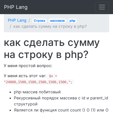
PHP Lang
PHP Lang
Строка
массивов
php
как сделать сумму на строку в php?
как сделать сумму
на строку в php?
У меня простой вопрос:
У меня есть этот var:
$v =
"24000,1500,1500,1500,1500,1500,";
php-массив побитовый
Рекурсивный порядок массива с id и parent_id
структурой
Является ли функция count count () O (1) или O