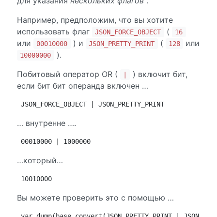
для указания
нескольких флагов
.
Например, предположим, что вы хотите
использовать флаг
(
JSON_FORCE_OBJECT
16
или
) и
(
или
00010000
JSON_PRETTY_PRINT
128
).
10000000
Побитовый оператор OR (
) включит бит,
|
если бит бит операнда включен …
JSON_FORCE_OBJECT | JSON_PRETTY_PRINT
… внутренне ….
00010000 | 1000000
…который…
10010000
Вы можете проверить это с помощью …
var_dump(base_convert(JSON_PRETTY_PRINT | JSON_FOR