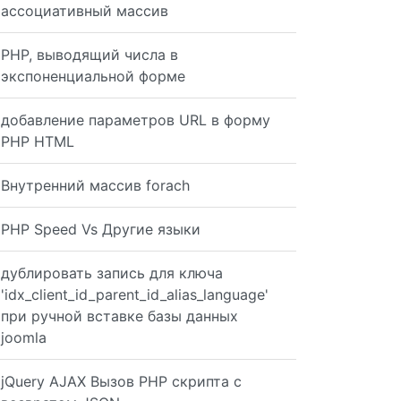
ассоциативный массив
on", "test", "test"); $db->setAttribute(PDO::ATTR_ERRMOD
PHP, выводящий числа в
экспоненциальной форме
добавление параметров URL в форму
PHP HTML
Внутренний массив forach
PHP Speed ​​Vs Другие языки
дублировать запись для ключа
'idx_client_id_parent_id_alias_language'
при ручной вставке базы данных
joomla
jQuery AJAX Вызов PHP скрипта с