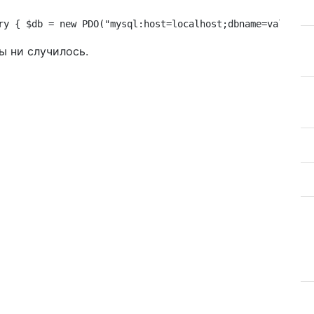
ry { $db = new PDO("mysql:host=localhost;dbname=validati
ы ни случилось.