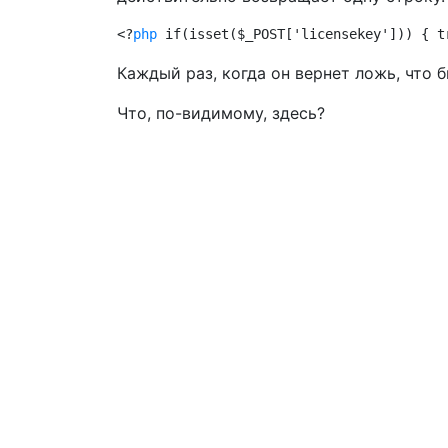
<?
php
 if(isset($_POST['licensekey'])) { t
Каждый раз, когда он вернет ложь, что б
Что, по-видимому, здесь?