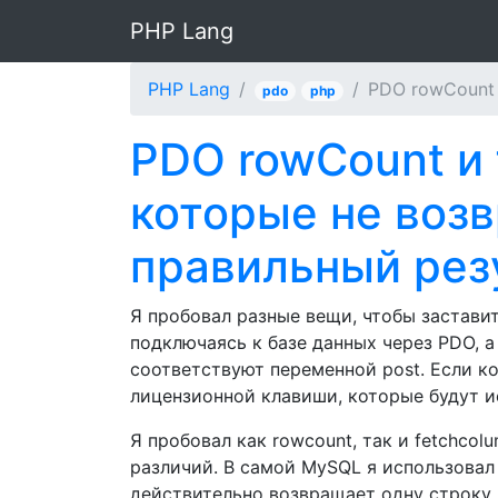
PHP Lang
PHP Lang
PDO rowCount 
pdo
php
PDO rowCount и 
которые не воз
правильный рез
Я пробовал разные вещи, чтобы заставит
подключаясь к базе данных через PDO, а
соответствуют переменной post. Если к
лицензионной клавиши, которые будут ис
Я пробовал как rowcount, так и fetchcolu
различий. В самой MySQL я использовал
действительно возвращает одну строку.