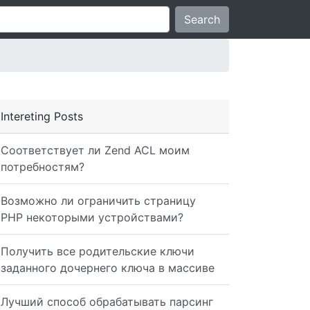
Search
Intereting Posts
Соответствует ли Zend ACL моим
потребностям?
Возможно ли ограничить страницу
fDate AND :aftDate AND `from` = :from AND `to` = :to AND
PHP некоторыми устройствами?
Получить все родительские ключи
заданного дочернего ключа в массиве
Лучший способ обрабатывать парсинг