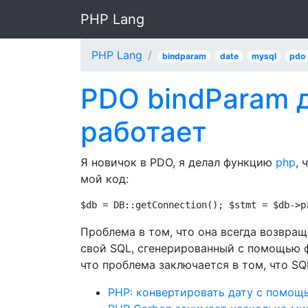
PHP Lang
PHP Lang
bindparam
date
mysql
pdo
PDO bindParam 
работает
Я новичок в PDO, я делал функцию
php
, 
мой код:
$db = DB::getConnection(); $stmt = $db->p
Проблема в том, что она всегда возвращ
свой SQL, сгенерированный с помощью 
что проблема заключается в том, что SQ
PHP: конвертировать дату с помощ