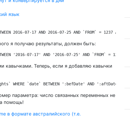
нут и конвертируется в дни
кий язык
TWEEN 2016-07-17 AND 2016-07-25 AND `FROM` = 1237 AND `T
рого я получаю результаты, должен быть:
TWEEN '2016-07-17' AND '2016-07-25' AND `FROM` = 1237 AN
ми кавычками. Теперь, если я добавляю кавычки
ghts` WHERE `date` BETWEEN ':befDate' AND ':aftDate' AND
мер параметра: число связанных переменных не
за помощь!
ime в формате австралийского (т.е.