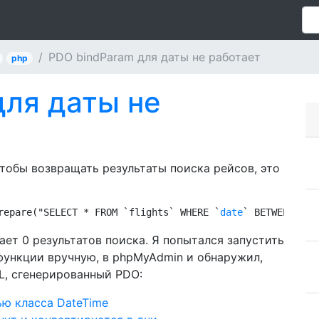
PDO bindParam для даты не работает
php
для даты не
чтобы возвращать результаты поиска рейсов, это
repare("SELECT * FROM `flights` WHERE `
date
` BETWEEN :be
ает 0 результатов поиска. Я попытался запустить
функции вручную, в phpMyAdmin и обнаружил,
L, сгенерированный PDO:
ью класса DateTime