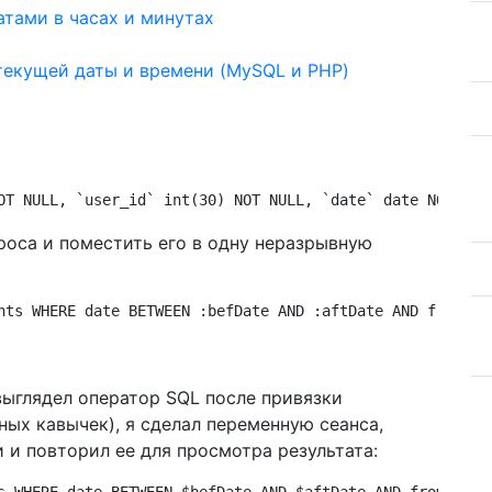
атами в часах и минутах
текущей даты и времени (MySQL и PHP)
OT NULL, `user_id` int(30) NOT NULL, `date` date NOT NUL
роса и поместить его в одну неразрывную
hts WHERE date BETWEEN :befDate AND :aftDate AND from = 
выглядел оператор SQL после привязки
ных кавычек), я сделал переменную сеанса,
ии и повторил ее для просмотра результата: