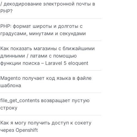
/ декодирование электронной почты в
PHP?
PHP: формат широты и долготы с
градусами, минутами и секундами
O` = 2380 AND `WEIGHT` >= 4"
Как показать магазины с ближайшими
длинными / латами с помощью
D `TO` = 2380 AND `WEIGHT` >= 4"
функции поиска – Laravel 5 eloquent
Magento получает код языка в файле
шаблона
 `from` = :from AND `to` = :to AND `weight` >= :weight")
file_get_contents возвращает пустую
строку
Как я могу получить доступ к сокету
через Openshift