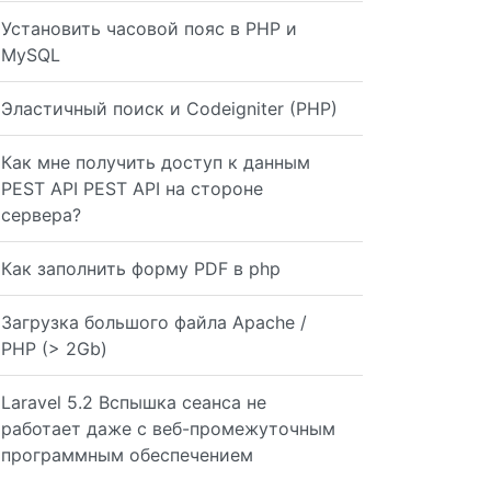
Установить часовой пояс в PHP и
MySQL
Эластичный поиск и Codeigniter (PHP)
Как мне получить доступ к данным
PEST API PEST API на стороне
L, `from` int(30) NOT NULL, `to` int(30) NOT NULL, `weig
сервера?
Как заполнить форму PDF в php
:from AND to = :to AND weight >= :weight");
Загрузка большого файла Apache /
PHP (> 2Gb)
Laravel 5.2 Вспышка сеанса не
работает даже с веб-промежуточным
программным обеспечением