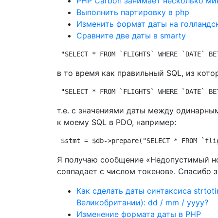
PHP Carbon занимает несколько ми
Выполнить партировку в php
Изменить формат даты на голландс
Сравните две даты в smarty
"SELECT * FROM `FLIGHTS` WHERE `DATE` BE
в то время как правильный SQL, из кото
"SELECT * FROM `FLIGHTS` WHERE `DATE` BE
т.е. с значениями даты между одинарны
к моему SQL в PDO, например:
$stmt = $db->prepare("SELECT * FROM `fli
Я получаю сообщение «Недопустимый но
совпадает с числом токенов». Спасибо 
Как сделать даты синтаксиса strtot
Великобритании): dd / mm / yyyy?
Изменение формата даты в PHP