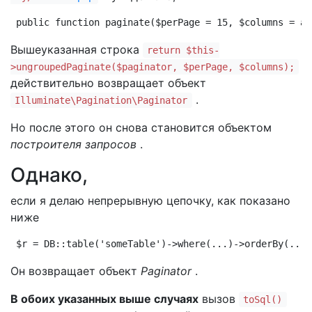
public function paginate($perPage = 15, $columns = ar
Вышеуказанная строка
return $this-
>ungroupedPaginate($paginator, $perPage, $columns);
действительно возвращает объект
.
Illuminate\Pagination\Paginator
Но после этого он снова становится объектом
построителя запросов
.
Однако,
если я делаю непрерывную цепочку, как показано
ниже
$r = DB::table('someTable')->where(...)->orderBy(....
Он возвращает объект
Paginator
.
В обоих указанных выше случаях
вызов
toSql()