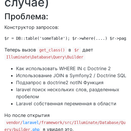
случае)
Проблема:
Конструктор запросов:
$r = DB::table('someTable'); $r->where(....) $r->pagin
Теперь вызов
в
дает
get_class()
$r
Illuminate\Database\Query\Builder
Как использовать WHERE IN с Doctrine 2
Использование JOIN в Symfony2 / Doctrine SQL
Подзапрос в doctrine2 notIN Функция
laravel поиск нескольких слов, разделенных
пробелом
Laravel собственная переменная в области
Но после открытия
vendor/
laravel
/framework/src/Illuminate/Database/Qu
я увидел это,
ery/builder.
php