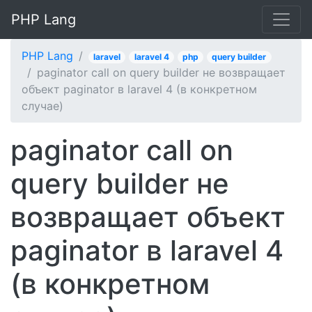
PHP Lang
PHP Lang
laravel
laravel 4
php
query builder
paginator call on query builder не возвращает
объект paginator в laravel 4 (в конкретном
случае)
paginator call on
query builder не
возвращает объект
paginator в laravel 4
(в конкретном