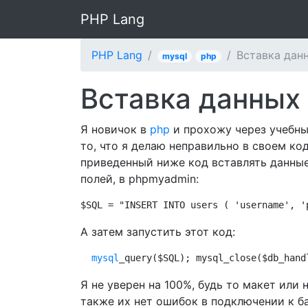
PHP Lang
PHP Lang
Вставка данн
mysql
php
Вставка данных 
Я новичок в
php
и прохожу через учебные 
то, что я делаю неправильно в своем ко
приведенный ниже код вставлять данные
полей, в phpmyadmin:
$SQL = "INSERT INTO users ( 'username', '
А затем запустить этот код:
mysql
_query($SQL); mysql_close($db_hand
Я не уверен на 100%, будь то макет или 
также их нет ошибок в подключении к ба