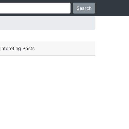
Search
Intereting Posts
', 'last_name', 'phone', 'address', 'city', 'userlevel')