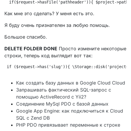
 if($request->hasFile('pathheader')){ $project->pathh
Как мне это сделать? У меня есть это.
Я буду очень признателен за любую помощь.
Большое спасибо.
DELETE FOLDER DONE
Просто измените некоторые
строки, теперь код выглядит вот так:
if ($request->has('slug')){ \Storage::disk('projects'
Как создать базу данных в Google Cloud Cloud
Запрашивать фактический SQL-запрос с
помощью ActiveRecord с Yii2?
Соединение MySql PDO с базой данных
Google App Engine: как подключиться к Cloud
SQL с Zend DB
PHP PDO привязывает переменные к строке