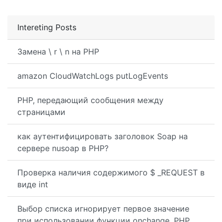
Intereting Posts
Замена \ r \ n на PHP
amazon CloudWatchLogs putLogEvents
PHP, передающий сообщения между
страницами
как аутентифицировать заголовок Soap на
сервере nusoap в PHP?
Проверка наличия содержимого $ _REQUEST в
виде int
Выбор списка игнорирует первое значение
при использовании функции onchange, PHP,