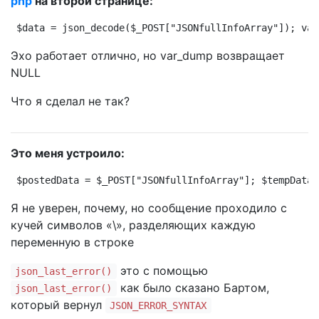
php
на второй странице:
$data = json_decode($_POST["JSONfullInfoArray"]); var
Эхо работает отлично, но var_dump возвращает
NULL
Что я сделал не так?
Это меня устроило:
$postedData = $_POST["JSONfullInfoArray"]; $tempData 
Я не уверен, почему, но сообщение проходило с
кучей символов «\», разделяющих каждую
переменную в строке
это с помощью
json_last_error()
как было сказано Бартом,
json_last_error()
который вернул
JSON_ERROR_SYNTAX