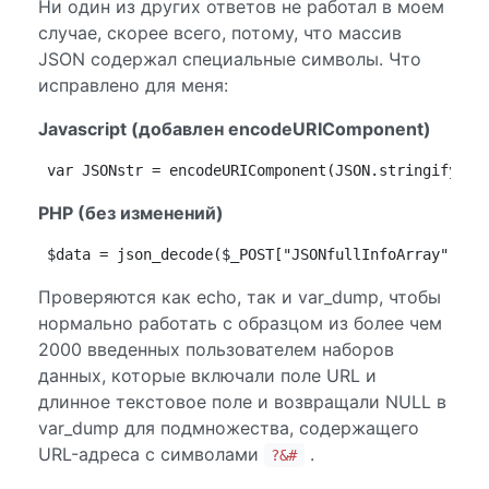
Ни один из других ответов не работал в моем
случае, скорее всего, потому, что массив
JSON содержал специальные символы. Что
исправлено для меня:
Javascript (добавлен encodeURIComponent)
var JSONstr = encodeURIComponent(JSON.stringify(fu
PHP (без изменений)
$data = json_decode($_POST["JSONfullInfoArray"]); 
Проверяются как echo, так и var_dump, чтобы
нормально работать с образцом из более чем
2000 введенных пользователем наборов
данных, которые включали поле URL и
длинное текстовое поле и возвращали NULL в
var_dump для подмножества, содержащего
URL-адреса с символами
.
?&#