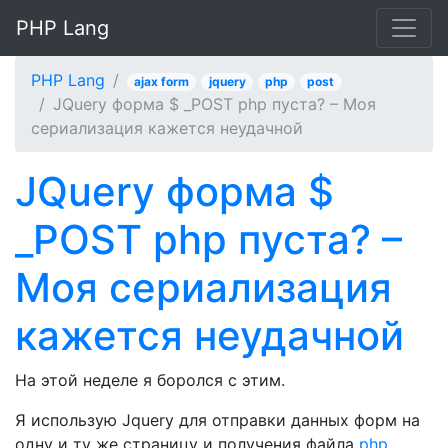
PHP Lang
PHP Lang
ajax form
jquery
php
post
JQuery форма $ _POST php пуста? – Моя
сериализация кажется неудачной
JQuery форма $
_POST php пуста? –
Моя сериализация
кажется неудачной
На этой неделе я боролся с этим.
Я использую Jquery для отправки данных форм на
одну и ту же страницу и получения файла
php
.