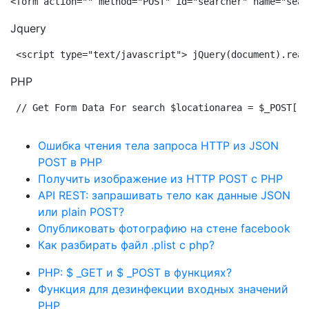
<form action="" method="POST" id="searcher" name="sear
Jquery
<script type="text/javascript"> jQuery(document).read
PHP
// Get Form Data For search $locationarea = $_POST['a
Ошибка чтения тела запроса HTTP из JSON
POST в PHP
Получить изображение из HTTP POST с PHP
API REST: запрашивать тело как данные JSON
или plain POST?
Опубликовать фотографию на стене facebook
Как разбирать файл .plist с php?
PHP: $ _GET и $ _POST в функциях?
Функция для дезинфекции входных значений
PHP