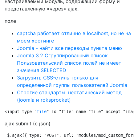
настраиваемый модуль, содержащий форму и
представленную «через» ajax.
поле
captcha работает отлично в localhost, но не на
моем хостинге
Joomla - найти все переводы пункта меню
Joomla 3.2 Сгруппированный список
Пользовательский список полей не имеет
значения SELECTED
Загрузить CSS-стиль только для
определенной группы пользователей Joomla
Строгие стандарты: нестатический метод
(joomla и roksprocket)
<input type="
file
" id="file" name="file" accept="image
ajax submit (с json)
$.ajax({ type: "POST", url: "modules/mod_custom_form/