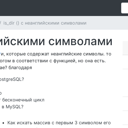
is_dir () с неанглийскими символами
нглийскими символами
г
и, которые содержат неанглийские символы. то
талогом в соответствии с функцией, но она есть.
ае? благодаря
PostgreSQL?
p
т бесконечный цикл
» в MySQL?
Как искать массив с первым 3 символом его