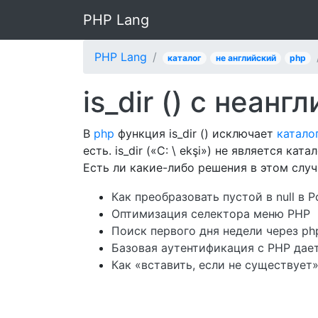
PHP Lang
PHP Lang
каталог
не английский
php
is_dir () с неа
В
php
функция is_dir () исключает
катало
есть. is_dir («C: \ ekşi») не является ка
Есть ли какие-либо решения в этом случ
Как преобразовать пустой в null в 
Оптимизация селектора меню PHP
Поиск первого дня недели через ph
Базовая аутентификация с PHP дае
Как «вставить, если не существует