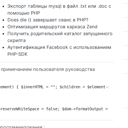
Экспорт таблицы mysql в файл .txt или .doc с
помощью PHP
Does die () завершает сеанс в PHP?
Оптимизация маршрутов каркаса Zend
Получить родительский каталог запущенного
скрипта
Аутентификация Facebook с использованием
PHP-SDK
с примечанием пользователя руководства
lement) { $innerHTML = ""; $children = $element->childNo
preserveWhiteSpace = false; $dom->formatOutput = true; $
программирования
: