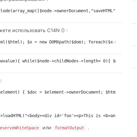
plode(array_map([$node->ownerDocument,"saveHTML"], itera
ете использовать C14N () :
tml($html); $x = new DOMXpath($dom); foreach($x->query('
ewvalue){ while($node->childNodes->length> 0){ $node->re
:
$element) { $doc = $element->ownerDocument; $html = ''; 
->loadHTML("<body><div id='foo'><p>This is <b>an <i>exam
или
.
eserveWhiteSpace
formatOutput