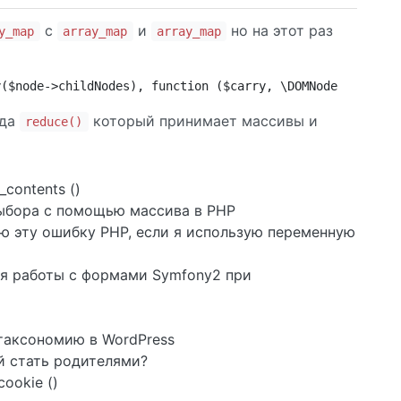
с
и
но на этот раз
y_map
array_map
array_map
y($node->childNodes), function ($carry, \DOMNode $child)
ода
который принимает массивы и
reduce()
_contents ()
ыбора с помощью массива в PHP
яю эту ошибку PHP, если я использую переменную
я работы с формами Symfony2 при
таксономию в WordPress
ей стать родителями?
ookie ()