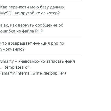
Как перенести мою базу данных
tor_to_array($node->childNodes))); }
MySQL на другой компьютер?
ajax, как вернуть сообщение об
ошибке из файла PHP
//table') as $table){ echo $table->C14N(); }
что возвращает функция php по
умолчанию?
moveChild($node->firstChild); } $fragment= $doc->createD
Smarty – «невозможно записать файл
… templates_c».
(smarty_internal_write_file.php: 44)
foreach ($element->childNodes as $node) { $html .= $doc-
ple</i></b> paragraph<br>\n\ncontaining newlines.</p><p>