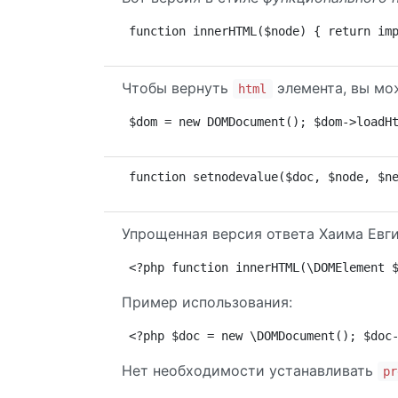
function innerHTML($node) { return im
Чтобы вернуть
элемента, вы мож
html
$dom = new DOMDocument(); $dom->loadH
function setnodevalue($doc, $node, $n
Упрощенная версия ответа Хаима Евги
<?php function innerHTML(\DOMElement 
Пример использования:
<?php $doc = new \DOMDocument(); $doc
Нет необходимости устанавливать
pr