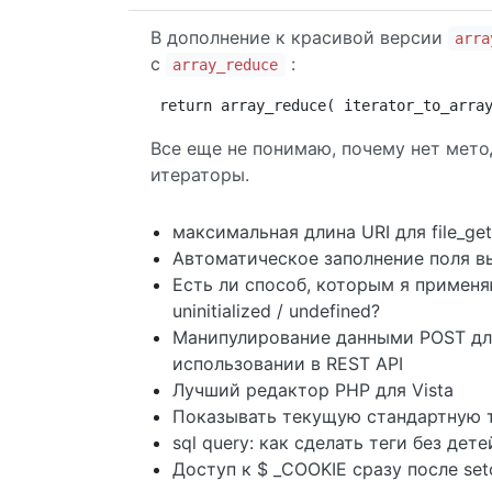
В дополнение к красивой версии
arra
с
:
array_reduce
return array_reduce( iterator_to_arra
Все еще не понимаю, почему нет мет
итераторы.
максимальная длина URI для file_get
Автоматическое заполнение поля в
Есть ли способ, которым я примен
uninitialized / undefined?
Манипулирование данными POST дл
использовании в REST API
Лучший редактор PHP для Vista
Показывать текущую стандартную 
sql query: как сделать теги без дет
Доступ к $ _COOKIE сразу после setc