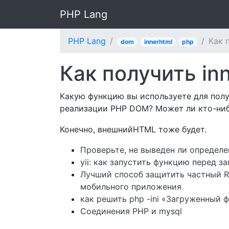
PHP Lang
PHP Lang
Как 
dom
innerhtml
php
Как получить i
Какую функцию вы используете для пол
реализации PHP DOM? Может ли кто-ниб
Конечно, внешнийHTML тоже будет.
Проверьте, не выведен ли определе
yii: как запустить функцию перед з
Лучший способ защитить частный R
мобильного приложения
как решить php -ini «Загруженный ф
Соединения PHP и mysql