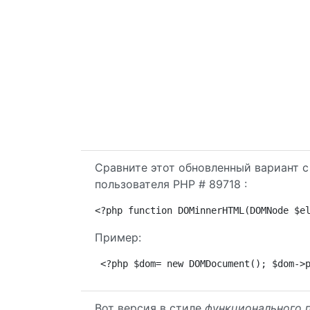
Сравните этот обновленный вариант 
пользователя PHP # 89718 :
<?php function DOMinnerHTML(DOMNode $e
Пример:
<?php $dom= new DOMDocument(); $dom->
Вот версия в стиле
функционального 