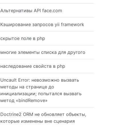
Альтернативы API face.com
Кэширование запросов yii framework
скрытое поле в php
многие элементы списка для другого
наследование свойств в php
Uncault Error: невозможно вызвать
des; foreach ($children as $child) { $innerHTML .= $elem
методы на странице до
инициализации; попытался вызвать
метод «bindRemove»
dom->load($html_string); $domTables = $dom->getElementsB
Doctrine2 ORM не обновляет объекты,
которые изменены вне сценария