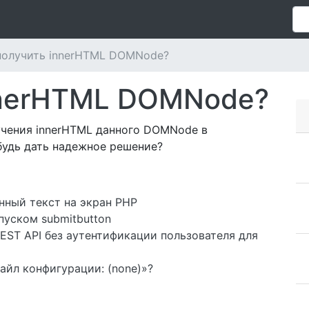
получить innerHTML DOMNode?
nnerHTML DOMNode?
учения innerHTML данного DOMNode в
удь дать надежное решение?
нный текст на экран PHP
апуском submitbutton
EST API без аутентификации пользователя для
айл конфигурации: (none)»?