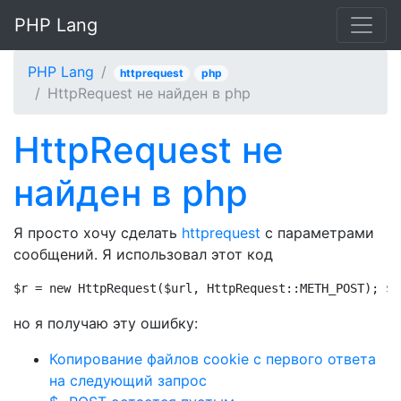
PHP Lang
PHP Lang
httprequest
php
HttpRequest не найден в php
HttpRequest не
найден в php
Я просто хочу сделать
httprequest
с параметрами
сообщений. Я использовал этот код
$r = new HttpRequest($url, HttpRequest::METH_POST); $r
но я получаю эту ошибку:
Копирование файлов cookie с первого ответа
на следующий запрос