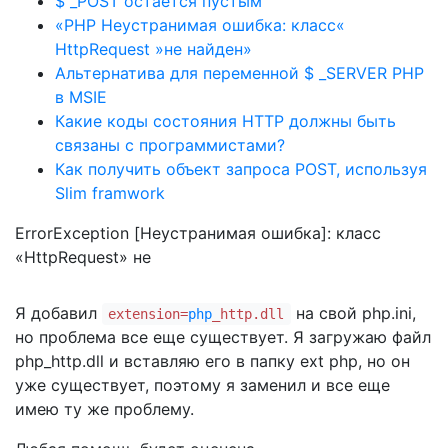
$ _POST остается пустым
«PHP Неустранимая ошибка: класс«
HttpRequest »не найден»
Альтернатива для переменной $ _SERVER PHP
в MSIE
Какие коды состояния HTTP должны быть
связаны с программистами?
Как получить объект запроса POST, используя
Slim framwork
ErrorException [Неустранимая ошибка]: класс
«HttpRequest» не
Я добавил
на свой php.ini,
extension=
php
_http.dll
но проблема все еще существует. Я загружаю файл
php_http.dll и вставляю его в папку ext php, но он
уже существует, поэтому я заменил и все еще
имею ту же проблему.