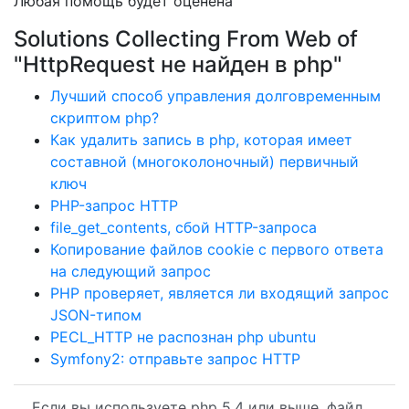
Любая помощь будет оценена
Solutions Collecting From Web of
"HttpRequest не найден в php"
Лучший способ управления долговременным
скриптом php?
Как удалить запись в php, которая имеет
составной (многоколоночный) первичный
ключ
PHP-запрос HTTP
file_get_contents, сбой HTTP-запроса
Копирование файлов cookie с первого ответа
на следующий запрос
PHP проверяет, является ли входящий запрос
JSON-типом
PECL_HTTP не распознан php ubuntu
Symfony2: отправьте запрос HTTP
Если вы используете php 5.4 или выше, файл