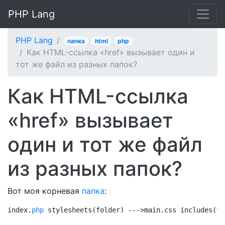
PHP Lang
PHP Lang
папка
html
php
Как HTML-ссылка «href» вызывает один и
тот же файл из разных папок?
Как HTML-ссылка
«href» вызывает
один и тот же файл
из разных папок?
Вот моя корневая
папка
:
index.
php
 stylesheets(folder) --->main.css includes(fo