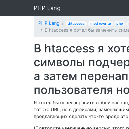
PHP Lang
PHP Lang
.htaccess
mod rewrite
php
В htaccess я хотел бы заменить си
В htaccess я хо
символы подчер
а затем перена
пользователя н
Я хотел бы перенаправить любой запрос
тот же URL, но с дефисами, заменяющим
предлагающих сделать что-то вроде это
(Повторите увеличенную версию этого rew