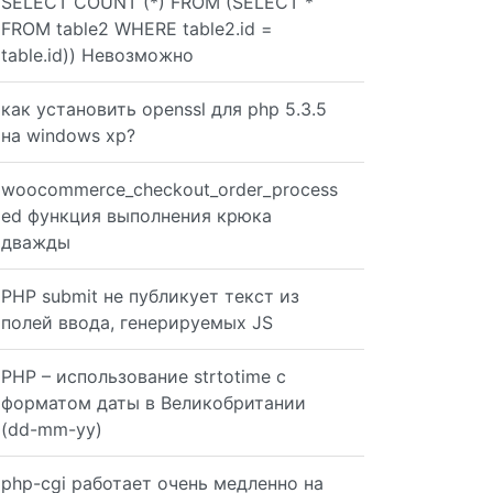
SELECT COUNT (*) FROM (SELECT *
FROM table2 WHERE table2.id =
table.id)) Невозможно
nd %{REQUEST_FILENAME} !-f RewriteCond %{REQUEST_FILENAM
как установить openssl для php 5.3.5
на windows xp?
woocommerce_checkout_order_process
ed функция выполнения крюка
дважды
PHP submit не публикует текст из
полей ввода, генерируемых JS
PHP – использование strtotime с
форматом даты в Великобритании
(dd-mm-yy)
php-cgi работает очень медленно на