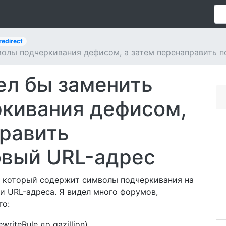
redirect
мволы подчеркивания дефисом, а затем перенаправить 
тел бы заменить
кивания дефисом,
править
овый URL-адрес
, который содержит символы подчеркивания на
и URL-адреса. Я видел много форумов,
го:
riteRule до gazillion)