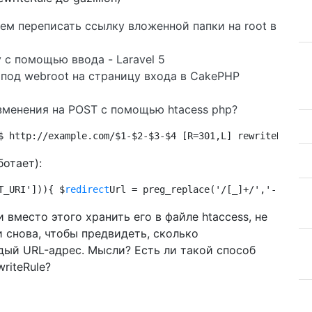
тем переписать ссылку вложенной папки на root в
 с помощью ввода - Laravel 5
 под webroot на страницу входа в CakePHP
зменения на POST с помощью htacess php?
$ http://example.com/$1-$2-$3-$4 [R=301,L] rewriteRule ^
отает):
T_URI'])){ $
redirect
Url = preg_replace('/[_]+/','-', $_S
 вместо этого хранить его в файле htaccess, не
и снова, чтобы предвидеть, сколько
дый URL-адрес. Мысли? Есть ли такой способ
riteRule?