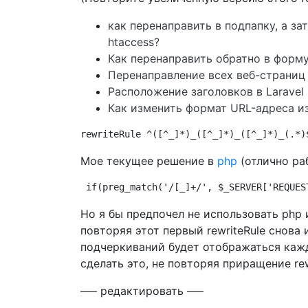
как перенаправить в подпапку, а за
htaccess?
Как перенаправить обратно в форму
Перенаправление всех веб-страниц
Расположение заголовков в Laravel
Как изменить формат URL-адреса и
rewriteRule ^([^_]*)_([^_]*)_([^_]*)_(.*)
Мое текущее решение в
php
(отлично раб
if(preg_match('/[_]+/', $_SERVER['REQUES
Но я бы предпочел не использовать php и
повторяя этот первый rewriteRule снова 
подчеркиваний будет отображаться каж
сделать это, не повторяя приращение rew
—– редактировать —–