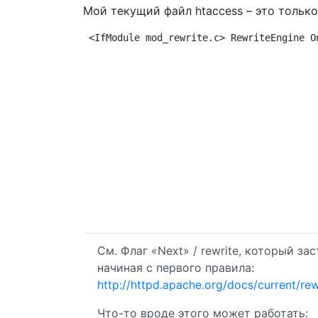
Мой текущий файл htaccess – это тольк
<IfModule mod_rewrite.c> RewriteEngine O
См. Флаг «Next» / rewrite, который за
начиная с первого правила:
http://httpd.apache.org/docs/current/rew
Что-то вроде этого может работать: