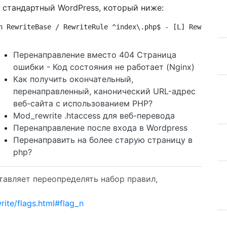
о стандартный WordPress, который ниже:
n RewriteBase / RewriteRule ^index\.php$ - [L] RewriteCo
Перенаправление вместо 404 Страница
ошибки - Код состояния не работает (Nginx)
Как получить окончательный,
перенаправленный, канонический URL-адрес
веб-сайта с использованием PHP?
Mod_rewrite .htaccess для веб-перевода
Перенаправление после входа в Wordpress
Перенаправить на более старую страницу в
php?
ставляет переопределять набор правил,
rite/flags.html#flag_n