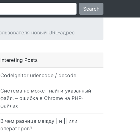
Search
пользователя новый URL-адрес
Intereting Posts
CodeIgnitor urlencode / decode
Система не может найти указанный
файл. – ошибка в Chrome на PHP-
файлах
В чем разница между | и || или
операторов?