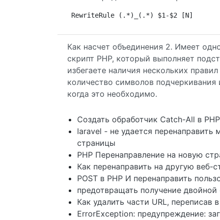
RewriteRule (.*)_(.*) $1-$2 [N]
Как насчет объединения 2. Имеет одн
скрипт PHP, который выполняет подст
избегаете наличия нескольких правил
количество символов подчеркивания 
когда это необходимо.
Создать обработчик Catch-All в PHP
laravel - не удается перенаправит
страницы
PHP Перенаправление на новую стр
Как перенаправить на другую веб-с
POST в PHP И перенаправить пользо
предотвращать получение двойной
Как удалить части URL, переписав в
ErrorException: предупреждение: з