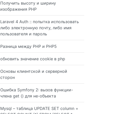
Получить высоту и ширину
изображения PHP
Laravel 4 Auth :: попытка использовать
либо электронную почту, либо имя
пользователя и пароль
Разница между PHP и PHP5
([^_]*)_([^_]*)_(.*)$ http://example.com/$1-$2-$3 [R=301
обновить значение cookie в php
ERVER['REQUEST_URI']); header('Location: '. $redirectUrl
Основы клиентской и серверной
сторон
Ошибка Symfony 2: вызов функции-
члена get () для не-объекта
Mysql – таблица UPDATE SET column =