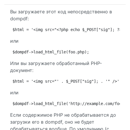
Вы загружаете этот код непосредственно в
dompdf:
$html = '<img src="<?php echo $_POST["sig"]; ?>" /
или
$dompdf->load_html_file(foo.php);
Или вы загружаете обработанный PHP-
документ:
$html = '<img src="' . $_POST["sig"]; . '" />'; $d
или
$dompdf->load_html_file('http://example.com/foo.ph
Если содержимое PHP не обрабатывается до
загрузки его в dompdf, оно не будет
обрабатываться вообще. По умолчанию (с