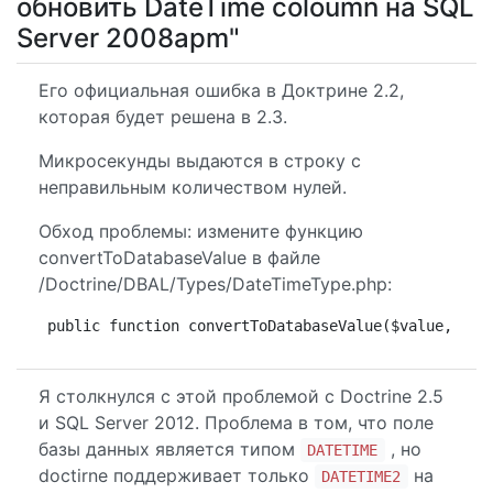
обновить DateTime coloumn на SQL
Server 2008apm"
Его официальная ошибка в Доктрине 2.2,
которая будет решена в 2.3.
Микросекунды выдаются в строку с
неправильным количеством нулей.
Обход проблемы: измените функцию
convertToDatabaseValue в файле
/Doctrine/DBAL/Types/DateTimeType.php:
public function convertToDatabaseValue($value, Abs
Я столкнулся с этой проблемой с Doctrine 2.5
и SQL Server 2012. Проблема в том, что поле
базы данных является типом
, но
DATETIME
doctirne поддерживает только
на
DATETIME2