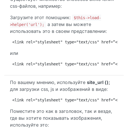
css-файлов, например:
Загрузите этот помощник:
$this->load-
а затем вы можете
>helper('url');
использовать это в своем представлении:
<link rel="stylesheet" type="text/css" href=“<?php
или
<link rel="stylesheet" type="text/css" href=“<?php
По вашему мнению, используйте
site_url ();
для загрузки css, js и изображений в виде:
<link rel="stylesheet" type="text/css" href=“<?php
Поместите это как в заголовок, так и везде,
где вы хотите показывать изображения,
используйте это: