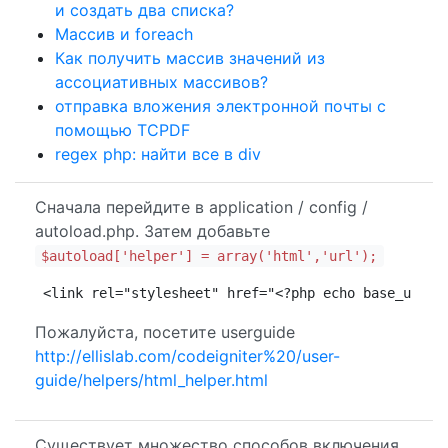
и создать два списка?
Массив и foreach
Как получить массив значений из
ассоциативных массивов?
отправка вложения электронной почты с
помощью TCPDF
regex php: найти все в div
Сначала перейдите в application / config /
autoload.php. Затем добавьте
$autoload['helper'] = array('html','url');
<link rel="stylesheet" href="<?php echo base_url('
Пожалуйста, посетите userguide
http://ellislab.com/codeigniter%20/user-
guide/helpers/html_helper.html
Существует множество способов включения