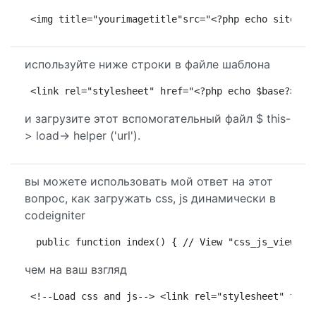
<img title="yourimagetitle"src="<?php echo site_ur
используйте ниже строки в файле шаблона
<link rel="stylesheet" href="<?php echo $base?>/ap
и загрузите этот вспомогательный файл $ this-
> load-> helper ('url').
вы можете использовать мой ответ на этот
вопрос, как загружать css, js динамически в
codeigniter
 public function index() { // View "css_js_view" P
чем на ваш взгляд
<!--Load css and js--> <link rel="stylesheet" type