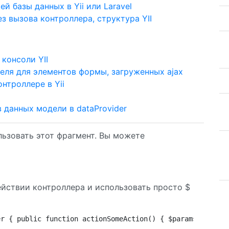
 базы данных в Yii или Laravel
з вызова контроллера, структура YII
консоли YII
теля для элементов формы, загруженных ajax
нтроллере в Yii
 данных модели в dataProvider
ьзовать этот фрагмент. Вы можете
действии контроллера и использовать просто $
er { public function actionSomeAction() { $params = arra