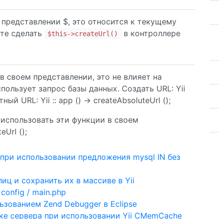
 представлении $, это относится к текущему
ете сделать
в контроллере
$this->createUrl()
в своем представлении, это не влияет на
пользует запрос базы данных. Создать URL: Yii
тный URL: Yii :: app () -> createAbsoluteUrl ();
 использовать эти функции в своем
Url ();
при использовании предложения mysql IN без
иц и сохранить их в массиве в Yii
config / main.php
ьзованием Zend Debugger в Eclipse
е сервера при использовании Yii CMemCache