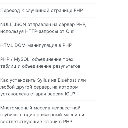
Переход к случайной странице PHP
NULL JSON отправлен на сервер PHP,
используя HTTP-запросы от C #
HTML DOM-манипуляция в PHP
PHP / MySQL: объединение трех
таблиц и объединение результатов
Как установить Sylius на Bluehost или
любой другой сервер, на котором
установлена ​​старая версия ICU?
Многомерный массив неизвестной
глубины в один размерный массив и
соответствующие ключи в PHP
y( 'key1' => 'value1', 'key2' => 'value2', ); $myUrl = Y