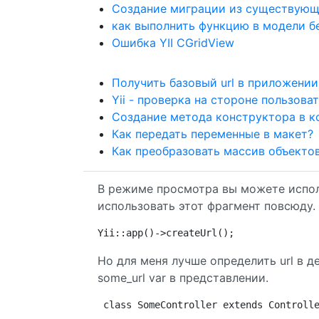
Создание миграции из существующей
как выполнить функцию в модели бе
Ошибка YII CGridView
Получить базовый url в приложении 
Yii - проверка на стороне пользова
Создание метода конструктора в ко
Как передать переменные в макет?
Как преобразовать массив объектов
В режиме просмотра вы можете испол
использовать этот фрагмент повсюду.
Yii::app()->createUrl();
Но для меня лучше определить url в 
some_url var в представлении.
class SomeController extends Controll