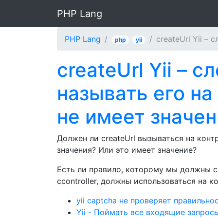
PHP Lang
PHP Lang
createUrl Yii –
php
yii
createUrl Yii – 
называть его на
не имеет значен
Должен ли createUrl вызываться на конт
значения? Или это имеет значение?
Есть ли правило, которому мы должны 
ccontroller, должны использоваться на ко
yii captcha не проверяет правильно
Yii - Поймать все входящие запрос