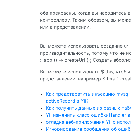
оба прекрасны, когда вы находитесь в
контроллеру. Таким образом, вы мож
или в представлении.
Вы можете использовать создание url 
производительность, потому что не ис
:: app () -> createUrl (); Создать абсолю
Вы можете использовать $ this, чтобы
представлении, например $ this-> create
Как предотвратить инъекцию mysql 
activeRecord в Yii?
Как получить данные из разных табл
Yii изменить класс ошибкиHandler в 
отладка веб-приложения Yii с испол
Игнорирование сообщения об ошибк