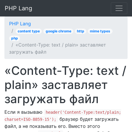
PHP Lang
PHP Lang
content type
google chrome
http
mime types
php
«Content-Type: text / plain» заставляет
загружать файл
«Content-Type: text /
plain» заставляет
загружать файл
Если я вызываю
header('Content-Type:text/plain;
браузер будет загружать
charset=ISO-8859-15');
файл, а не показывать его. Вместо этого