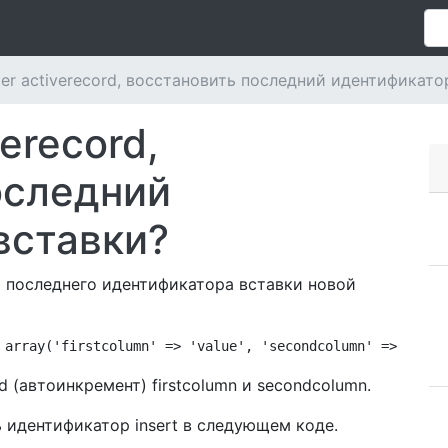
ter activerecord, восстановить последний идентификато
verecord,
оследний
вставки?
я последнего идентификатора вставки новой
 array('firstcolumn' => 'value', 'secondcolumn' => 'valu
 (автоинкремент) firstcolumn и secondcolumn.
 идентификатор insert в следующем коде.