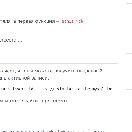
теля, а первая функция –
$this->db-
erecord …
начает, что вы можете получить введенный
од в активной записи,
eturn insert id it is // similar to the mysql_insert_id 
вы можете найти еще кое-что.
спользовать $ this-> db-> insert_id (). даже