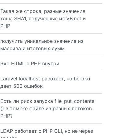
Такая же строка, разные значения
хэша SHA1, полученные из VB.net и
PHP
получить уникальное значение из
массива и итоговых сумм
Эхо HTML с PHP внутри
Laravel localhost работает, но heroku
дает 500 ошибок
in core PHP
Есть ли риск запуска file_put_contents
() в том же файле из разных потоков
PHP?
LDAP работает с PHP CLI, но не через