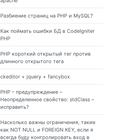
apache
Разбиение страниц на PHP и MySQL?
o $result['{primary key}'];
Как поймать ошибки БД в CodeIgniter
PHP
PHP короткий открытый тег против
длинного открытого тега
ckeditor + jquery + fancybox
; $last_id = $this->db->insert_id(); return $last_id; }
PHP – предупреждение –
Неопределенное свойство: stdClass –
исправить?
Насколько важны ограничения, такие
как NOT NULL и FOREIGN KEY, если я
всегда буду контролировать вход в