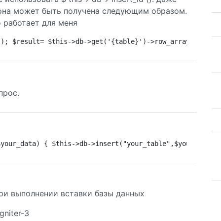
 она может быть получена следующим образом.
 работает для меня
'); $result= $this->db->get('{table}')->row_array(); ech
прос.
$your_data) { $this->db->insert("your_table",$your_data)
ри выполнении вставки базы данных
niter-3