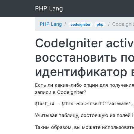
PHP Lang
PHP Lang
CodeIgni
codeigniter
php
CodeIgniter acti
восстановить п
идентификатор 
Есть ли какие-либо опции для получени
записи в CodeIgniter?
$last_id = $this->db->insert('tablename',
Учитывая таблицу, состоящую из полей id
Таким образом, вы можете использовать