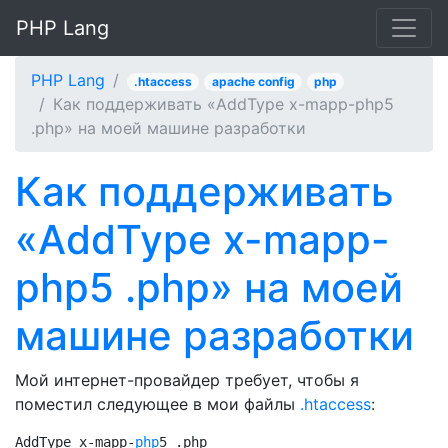
PHP Lang
PHP Lang
.htaccess
apache config
php
Как поддерживать «AddType x-mapp-php5
.php» на моей машине разработки
Как поддерживать
«AddType x-mapp-
php5 .php» на моей
машине разработки
Мой интернет-провайдер требует, чтобы я
поместил следующее в мои файлы
.htaccess
:
AddType x-mapp-
php
5 .php