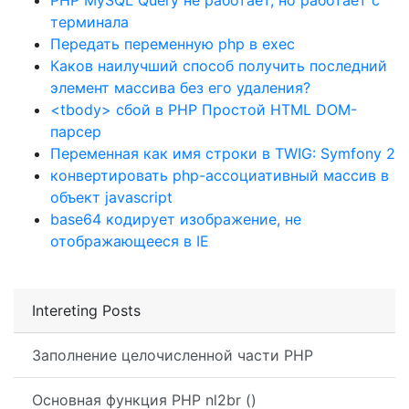
PHP MySQL Query не работает, но работает с
терминала
Передать переменную php в exec
Каков наилучший способ получить последний
элемент массива без его удаления?
<tbody> сбой в PHP Простой HTML DOM-
парсер
Переменная как имя строки в TWIG: Symfony 2
конвертировать php-ассоциативный массив в
объект javascript
base64 кодирует изображение, не
отображающееся в IE
Intereting Posts
Заполнение целочисленной части PHP
Основная функция PHP nl2br ()