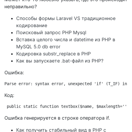
неправильно?
Способы формы Laravel VS традиционное
кодирование
Поисковый запрос PHP Mysql
Вставка целого числа и datetime из PHP в
MySQL 5.0 db error
Кодировка substr_replace в PHP
Как вы запускаете .bat-файл из PHP?
Ошибка:
Parse error: syntax error, unexpected 'if' (T_IF) in /
Код:
public static function textbox($name, $maxlength=''){
Ошибка генерируется в строке оператора if.
Как получить стабильный вид в PHP с