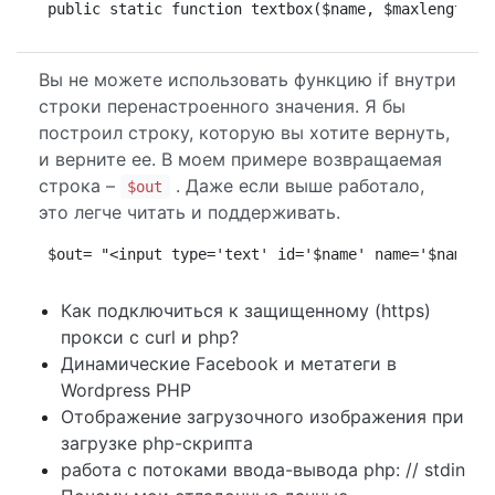
public static function textbox($name, $maxlength='
Вы не можете использовать функцию if внутри
строки перенастроенного значения. Я бы
построил строку, которую вы хотите вернуть,
и верните ее. В моем примере возвращаемая
строка –
. Даже если выше работало,
$out
это легче читать и поддерживать.
$out= "<input type='text' id='$name' name='$name' 
Как подключиться к защищенному (https)
прокси с curl и php?
Динамические Facebook и метатеги в
Wordpress PHP
Отображение загрузочного изображения при
загрузке php-скрипта
работа с потоками ввода-вывода php: // stdin