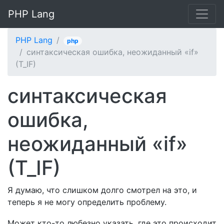
PHP Lang
PHP Lang
php
синтаксическая ошибка, неожиданный «if»
(T_IF)
синтаксическая
ошибка,
неожиданный «if»
(T_IF)
Я думаю, что слишком долго смотрел на это, и
теперь я не могу определить проблему.
Может кто-то любезно указать, где это происходит